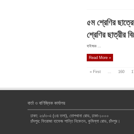
৫ম শ্রেণির ছাত্রে
শ্রেণির ছাত্রীর বি
‎হাইমচর ...
Read More »
« First
...
160
1
বার্তা ও বাণিজ্যিক কার্যালয়
ঢাকা: ২৩/৩-এ (৩য় তলা), তোপখানা রোড, ঢাকা-১০০০
চাঁদপুর: ফিরোজা হাফেজ শান্তি নিকেতন, কুমিল্লা রোড, চাঁদপুর।