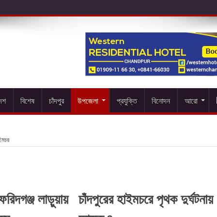
দেশ
বিশেষ
চাঁদপুর
উপজেলা
প্রযুক্তি
বিনোদন
আরো
ইমচর
ফরিদগঞ্জ লাড়ুয়ায়
চাঁদপুরের হাইমচরে পৃথক দুর্ঘটনায়