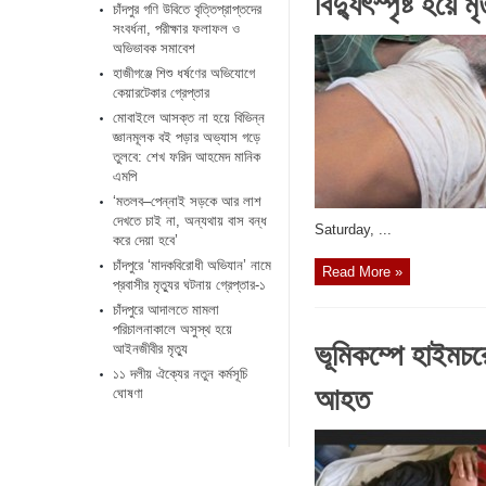
বিদ্যুৎস্পৃষ্ট হয়ে মৃত
চাঁদপুর গণি উবিতে বৃত্তিপ্রাপ্তদের
সংবর্ধনা, পরীক্ষার ফলাফল ও
অভিভাবক সমাবেশ
হাজীগঞ্জে শিশু ধর্ষণের অভিযোগে
কেয়ারটেকার গ্রেপ্তার
মোবাইলে আসক্ত না হয়ে বিভিন্ন
জ্ঞানমূলক বই পড়ার অভ্যাস গড়ে
তুলবে: শেখ ফরিদ আহমেদ মানিক
এমপি
‘মতলব–পেন্নাই সড়কে আর লাশ
দেখতে চাই না, অন্যথায় বাস বন্ধ
‎Saturday, ...
করে দেয়া হবে’
চাঁদপুরে ‘মাদকবিরোধী অভিযান’ নামে
Read More »
প্রবাসীর মৃত্যুর ঘটনায় গ্রেপ্তার-১
চাঁদপুরে আদালতে মামলা
পরিচালনাকালে অসুস্থ হয়ে
ভূমিকম্পে হাইমচরে 
আইনজীবীর মৃত্যু
১১ দলীয় ঐক্যের নতুন কর্মসূচি
আহত
ঘোষণা