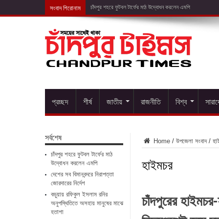
সংবাদ শিরোনাম
দেশের সব
প্রচ্ছদ
শীর্ষ
জাতীয়
রাজনীতি
বিশ্ব
সারা
সর্বশেষ
Home
/
উপজেলা সংবাদ
/
হা
চাঁদপুর শহরে ফুটবল টার্ফের মাঠ
হাইমচর
উদ্বোধন করলেন এমপি
দেশের সব বিমানবন্দরে নিরাপত্তা
জোরদারের নির্দেশ
চাঁদপুরের হাইমচর-
কচুয়ায় রফিকুল ইসলাম রনির
অনুপস্থিতিতে অসহায় মানুষের মাঝে
হতাশা