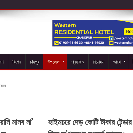
দেশ
বিশেষ
চাঁদপুর
উপজেলা
প্রযুক্তি
বিনোদন
আরো
ইমচর
ানি মানব না’
হাইমচরে দেড় কোটি টাকার টেন্ডার