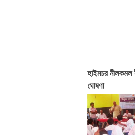
হাইমচর নীলকমল 
ঘোষণা