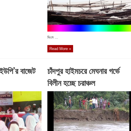
বিএম ...
Read More »
ইউপি’র বাজেট
চাঁদপুর হাইমচরে মেঘনার গর্ভে
বিলীন হচ্ছে চরাঞ্চল