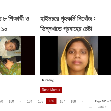
৮ শিক্ষার্থী ও
হাইমচরে গৃহকর্মি নিখোঁজ :
 ১০
ভিন্নখাতে প্রবাহের চেষ্টা
‎Thursday, ...
Read More »
186
70
180
«
184
185
187
188
»
Page 186 of 
...
Last »