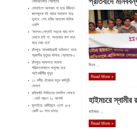
প্রতিবাদে মানববন্
কেয়ারটেকার গ্রেপ্তার
মোবাইলে আসক্ত না হয়ে বিভিন্ন
জ্ঞানমূলক বই পড়ার অভ্যাস গড়ে
তুলবে: শেখ ফরিদ আহমেদ মানিক
এমপি
‘মতলব–পেন্নাই সড়কে আর লাশ
দেখতে চাই না, অন্যথায় বাস বন্ধ
করে দেয়া হবে’
চাঁদপুরে ‘মাদকবিরোধী অভিযান’ নামে
প্রবাসীর মৃত্যুর ঘটনায় গ্রেপ্তার-১
চাঁদপুরে আদালতে মামলা
বিএম ...
পরিচালনাকালে অসুস্থ হয়ে
আইনজীবীর মৃত্যু
Read More »
১১ দলীয় ঐক্যের নতুন কর্মসূচি
ঘোষণা
রাষ্ট্রপতি নির্বাচনের তফসিল ঘোষণা
হাইমচরে স্বামীর 
: ভোট গ্রহণ ২০ আগস্ট
জুলাইয়ে রেমিট্যান্স এলো ২৮৫
কোটি ৯০ লাখ ডলার
হাইমচর ...
Read More »