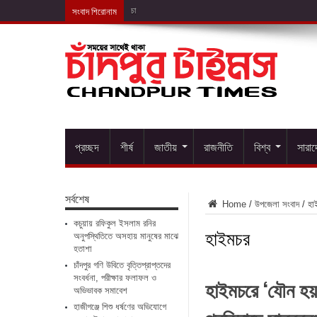
সংবাদ শিরোনাম
চাঁদপুর গণি উবিতে বৃত্ত
প্রচ্ছদ
শীর্ষ
জাতীয়
রাজনীতি
বিশ্ব
সারা
সর্বশেষ
Home
/
উপজেলা সংবাদ
/
হা
কচুয়ায় রফিকুল ইসলাম রনির
হাইমচর
অনুপস্থিতিতে অসহায় মানুষের মাঝে
হতাশা
চাঁদপুর গণি উবিতে বৃত্তিপ্রাপ্তদের
সংবর্ধনা, পরীক্ষার ফলাফল ও
হাইমচরে ‘যৌন হয়র
অভিভাবক সমাবেশ
হাজীগঞ্জে শিশু ধর্ষণের অভিযোগে