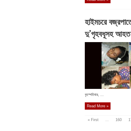
হাইমচরে বজ্রপাতে 
দু’গৃহবধূসহ আহত
বৃহস্পতিবার, ...
Read More »
« First
...
160
1