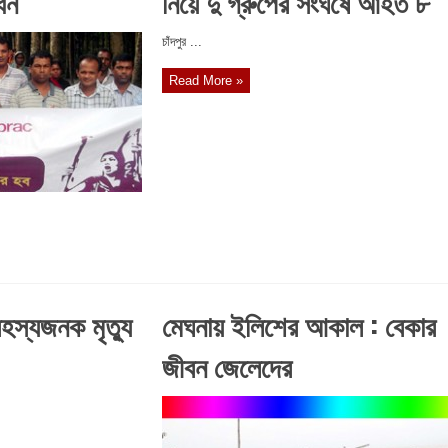
ধন
নিয়ে দু’গ্রুপের সংঘর্ষে আহত ৮
চাঁদপুর ...
Read More »
রহস্যজনক মৃত্যু
মেঘনায় ইলিশের আকাল : বেকার
জীবন জেলেদের