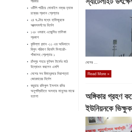
স্যাটেলাইট উৎক্ষ
পরিবার
ওটিপি পাঠিয়ে মোবাইল নম্বর হ্যাক
চক্রের প্রধান গ্রেপ্তার
২৪ ঘণ্টার মধ্যে হাফিজুরকে
আত্মসমর্পণের নির্দেশ
১২৮ ওমরাহ এজেন্সির তালিকা
প্রকাশ
কুমিল্লা র‌্যাব -১১ এর অভিযানে
বিপুল পরিমাণ বিদেশি সিগারেট-
গাঁজাসহ গ্রেপ্তার ১
চাঁদপুর শহরে ফুটবল টার্ফের মাঠ
দেশের ...
উদ্বোধন করলেন এমপি
দেশের সব বিমানবন্দরে নিরাপত্তা
Read More »
জোরদারের নির্দেশ
কচুয়ায় রফিকুল ইসলাম রনির
অনুপস্থিতিতে অসহায় মানুষের মাঝে
অঙ্গিকার গ্রহণ কর
হতাশা
ইউনিয়নকে ভিক্ষুক