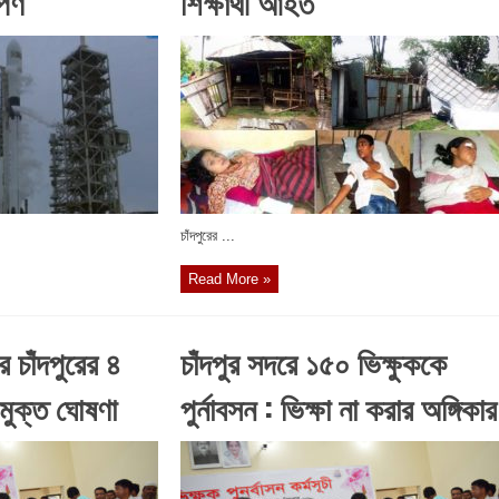
েপণ
শিক্ষার্থী আহত
চাঁদপুরের ...
Read More »
ে চাঁদপুরের ৪
চাঁদপুর সদরে ১৫০ ভিক্ষুককে
মুক্ত ঘোষণা
পুর্নাবসন : ভিক্ষা না করার অঙ্গিকার