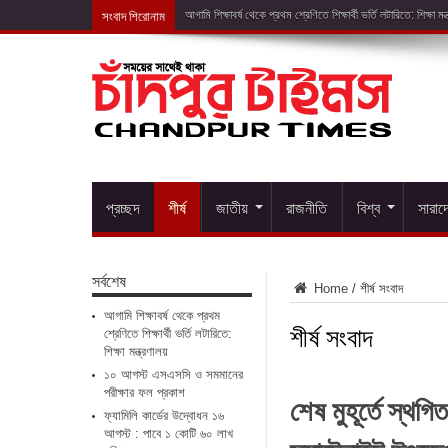
সংবাদ শিরোনাম
১০ আগস্ট এসএসসি ও সম
প্রচ্ছদ
শীর্ষ
জাতীয়
রাজনীতি
বিশ্ব
সারাদ
সর্বশেষ
Home
/
শীর্ষ সংবাদ
আগামি শিক্ষাবর্ষ থেকে প্রথম
শীর্ষ সংবাদ
শ্রেণিতে শিক্ষার্থী ভর্তি লটারিতে:
শিক্ষা মন্ত্রণালয়
১০ আগস্ট এসএসসি ও সমমানের
পরীক্ষার ফল প্রকাশ
শেষ মুহূর্তে স্থগিত
ফ্যামিলি কার্ডের উদ্বোধন ১৬
আগস্ট : পাবে ১ কোটি ৬০ লাখ