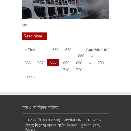
আজ ...
Read More »
« First
...
660
670
Page 688 of 910
680
«
688
686
687
689
690
»
700
710
720
...
Last »
বার্তা ও বাণিজ্যিক কার্যালয়
ঢাকা: ২৩/৩-এ (৩য় তলা), তোপখানা রোড, ঢাকা-১০০০
চাঁদপুর: ফিরোজা হাফেজ শান্তি নিকেতন, কুমিল্লা রোড,
চাঁদপুর।