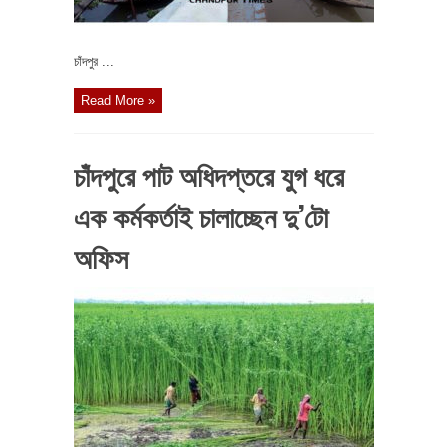
চাঁদপুর ...
Read More »
চাঁদপুরে পাট অধিদপ্তরে যুগ ধরে
এক কর্মকর্তাই চালাচ্ছেন দু’টো
অফিস