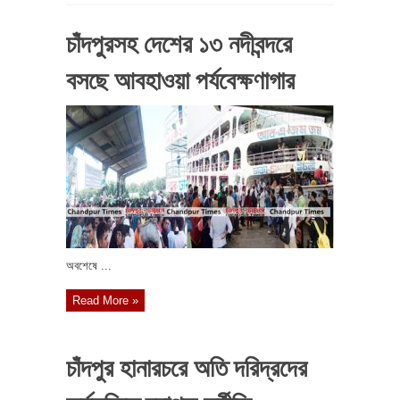
চাঁদপুরসহ দেশের ১৩ নদীবন্দরে
বসছে আবহাওয়া পর্যবেক্ষণাগার
অবশেষে ...
Read More »
চাঁদপুর হানারচরে অতি দরিদ্রদের