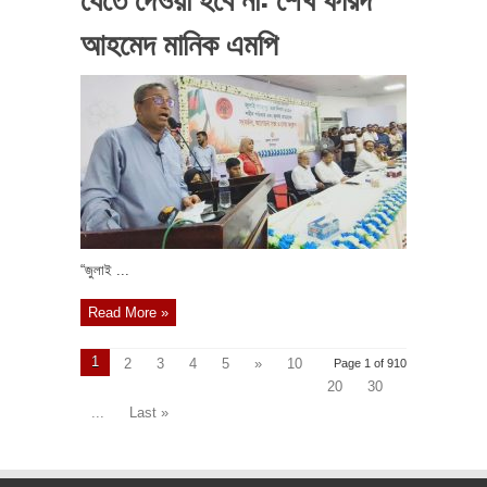
আহমেদ মানিক এমপি
“জুলাই ...
Read More »
1
2
3
4
5
»
10
Page 1 of 910
20
30
...
Last »