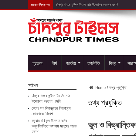
সংবাদ শিরোনাম
দেশের সব বিমানব
প্রচ্ছদ
শীর্ষ
জাতীয়
রাজনীতি
বিশ্ব
সারা
সর্বশেষ
Home
/
তথ্য প্রযুক্তি
চাঁদপুর শহরে ফুটবল টার্ফের মাঠ
তথ্য প্রযুক্তি
উদ্বোধন করলেন এমপি
দেশের সব বিমানবন্দরে নিরাপত্তা
জোরদারের নির্দেশ
ভুল ও বিভ্রান্তি
কচুয়ায় রফিকুল ইসলাম রনির
অনুপস্থিতিতে অসহায় মানুষের মাঝে
হতাশা