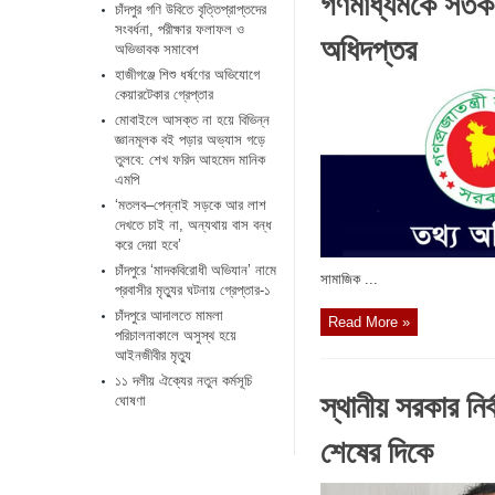
গণমাধ্যমকে সতর্
চাঁদপুর গণি উবিতে বৃত্তিপ্রাপ্তদের
সংবর্ধনা, পরীক্ষার ফলাফল ও
অধিদপ্তর
অভিভাবক সমাবেশ
হাজীগঞ্জে শিশু ধর্ষণের অভিযোগে
কেয়ারটেকার গ্রেপ্তার
মোবাইলে আসক্ত না হয়ে বিভিন্ন
জ্ঞানমূলক বই পড়ার অভ্যাস গড়ে
তুলবে: শেখ ফরিদ আহমেদ মানিক
এমপি
‘মতলব–পেন্নাই সড়কে আর লাশ
দেখতে চাই না, অন্যথায় বাস বন্ধ
করে দেয়া হবে’
চাঁদপুরে ‘মাদকবিরোধী অভিযান’ নামে
সামাজিক ...
প্রবাসীর মৃত্যুর ঘটনায় গ্রেপ্তার-১
চাঁদপুরে আদালতে মামলা
Read More »
পরিচালনাকালে অসুস্থ হয়ে
আইনজীবীর মৃত্যু
১১ দলীয় ঐক্যের নতুন কর্মসূচি
স্থানীয় সরকার নি
ঘোষণা
শেষের দিকে