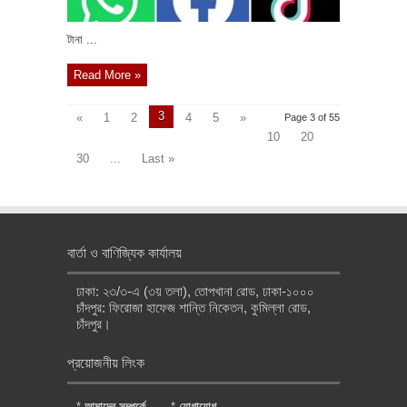
টানা ...
Read More »
3
«
1
2
4
5
»
Page 3 of 55
10
20
30
...
Last »
বার্তা ও বাণিজ্যিক কার্যালয়
ঢাকা: ২৩/৩-এ (৩য় তলা), তোপখানা রোড, ঢাকা-১০০০
চাঁদপুর: ফিরোজা হাফেজ শান্তি নিকেতন, কুমিল্লা রোড,
চাঁদপুর।
প্রয়োজনীয় লিংক
*
আমাদের সম্পর্কে
*
যোগাযোগ