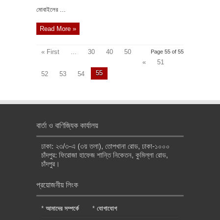
মোবাইলের ...
Read More »
« First
...
30
40
50
Page 55 of 55
«
51
55
52
53
54
বার্তা ও বাণিজ্যিক কার্যালয়
ঢাকা: ২৩/৩-এ (৩য় তলা), তোপখানা রোড, ঢাকা-১০০০
চাঁদপুর: ফিরোজা হাফেজ শান্তি নিকেতন, কুমিল্লা রোড,
চাঁদপুর।
প্রয়োজনীয় লিংক
*
আমাদের সম্পর্কে
*
যোগাযোগ