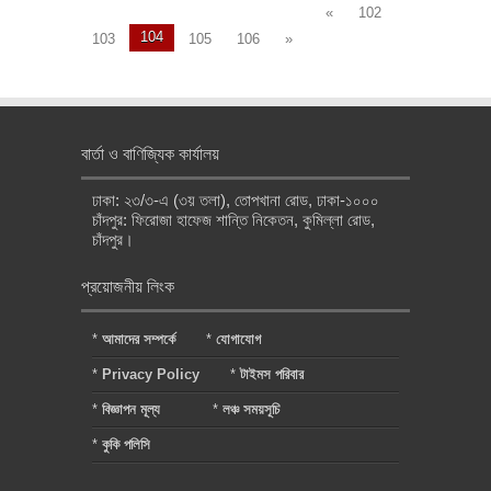
«
102
104
103
105
106
»
বার্তা ও বাণিজ্যিক কার্যালয়
ঢাকা: ২৩/৩-এ (৩য় তলা), তোপখানা রোড, ঢাকা-১০০০
চাঁদপুর: ফিরোজা হাফেজ শান্তি নিকেতন, কুমিল্লা রোড,
চাঁদপুর।
প্রয়োজনীয় লিংক
*
আমাদের সম্পর্কে
*
যোগাযোগ
*
Privacy Policy
*
টাইমস পরিবার
*
বিজ্ঞাপন মূল্য
*
লঞ্চ সময়সূচি
*
কুকি পলিসি