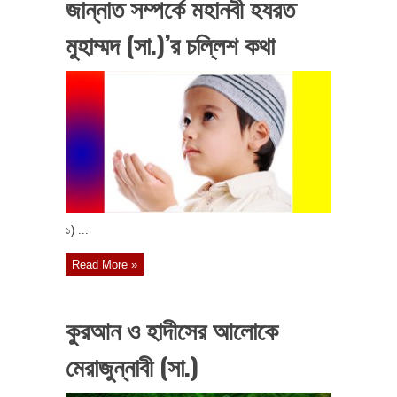
জান্নাত সম্পর্কে মহানবী হযরত
মুহাম্মদ (সা.)’র চল্লিশ কথা
১) ...
Read More »
কুরআন ও হাদীসের আলোকে
মেরাজুন্নাবী (সা.)