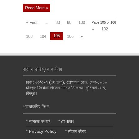
Read More »
« First
...
80
90
100
Page 105 of 106
«
102
105
103
104
106
»
বার্তা ও বাণিজ্যিক কার্যালয়
ঢাকা: ২৩/৩-এ (৩য় তলা), তোপখানা রোড, ঢাকা-১০০০
চাঁদপুর: ফিরোজা হাফেজ শান্তি নিকেতন, কুমিল্লা রোড,
চাঁদপুর।
প্রয়োজনীয় লিংক
*
আমাদের সম্পর্কে
*
যোগাযোগ
*
Privacy Policy
*
টাইমস পরিবার