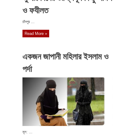
ও ফযীলত
চাঁদপুর ...
Read More »
একজন জাপানী মহিলার ইসলাম ও
পর্দা
মূল: ...