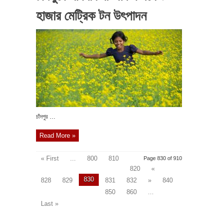
হাজার মেট্রিক টন উৎপাদন
চাঁদপুর ...
Read More »
« First
...
800
810
Page 830 of 910
820
«
830
828
829
831
832
»
840
850
860
...
Last »