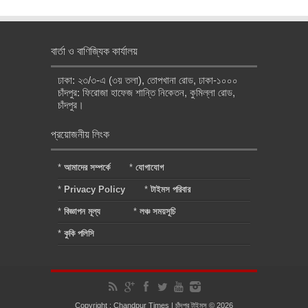
বার্তা ও বাণিজ্যিক কার্যালয়
ঢাকা: ২৩/৩-এ (৩য় তলা), তোপখানা রোড, ঢাকা-১০০০
চাঁদপুর: ফিরোজা হাফেজ শান্তি নিকেতন, কুমিল্লা রোড,
চাঁদপুর।
প্রয়োজনীয় লিংক
*
আমাদের সম্পর্কে
*
যোগাযোগ
*
Privacy Policy
*
টাইমস পরিবার
*
বিজ্ঞাপন মূল্য
*
লঞ্চ সময়সূচি
*
কুকি পলিসি
Copyright : Chandpur Times | চাঁদপুর টাইমস © 2026