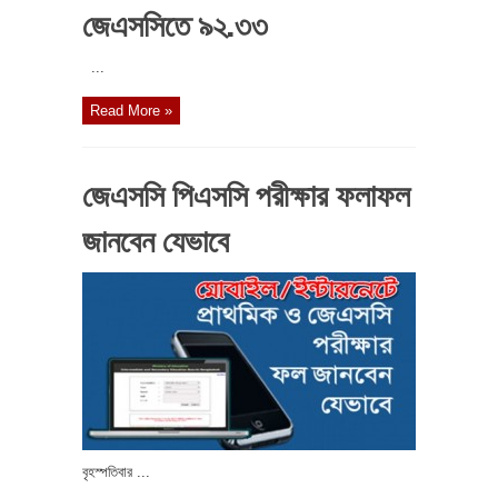
জেএসসিতে ৯২.৩৩
...
Read More »
জেএসসি পিএসসি পরীক্ষার ফলাফল
জানবেন যেভাবে
বৃহস্পতিবার ...