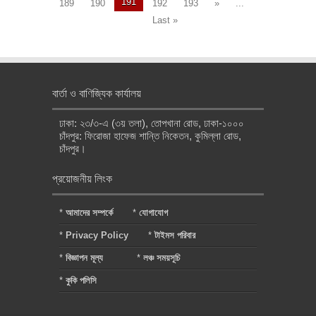
191
189
190
192
193
»
...
Last »
বার্তা ও বাণিজ্যিক কার্যালয়
ঢাকা: ২৩/৩-এ (৩য় তলা), তোপখানা রোড, ঢাকা-১০০০
চাঁদপুর: ফিরোজা হাফেজ শান্তি নিকেতন, কুমিল্লা রোড,
চাঁদপুর।
প্রয়োজনীয় লিংক
*
আমাদের সম্পর্কে
*
যোগাযোগ
*
Privacy Policy
*
টাইমস পরিবার
*
বিজ্ঞাপন মূল্য
*
লঞ্চ সময়সূচি
*
কুকি পলিসি