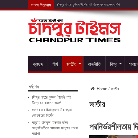
সংবাদ শিরোনাম
দেশের সব বিমানবন্দরে
প্রচ্ছদ
শীর্ষ
জাতীয়
রাজনীতি
বিশ্ব
সারাদ
সর্বশেষ
Home
/
জাতীয়
চাঁদপুর শহরে ফুটবল টার্ফের মাঠ
জাতীয়
উদ্বোধন করলেন এমপি
দেশের সব বিমানবন্দরে নিরাপত্তা
জোরদারের নির্দেশ
পরনির্ভরশীলতায় দ
কচুয়ায় রফিকুল ইসলাম রনির
অনুপস্থিতিতে অসহায় মানুষের মাঝে
হতাশা