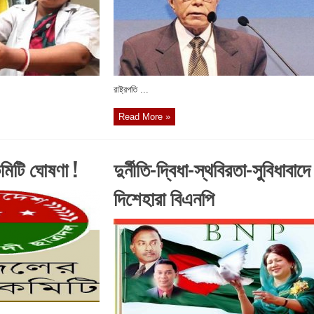
রাষ্ট্রপতি ...
Read More »
মিটি ঘোষণা !
দুর্নীতি-দ্বিধা-স্থবিরতা-সুবিধাবাদে
দিশেহারা বিএনপি