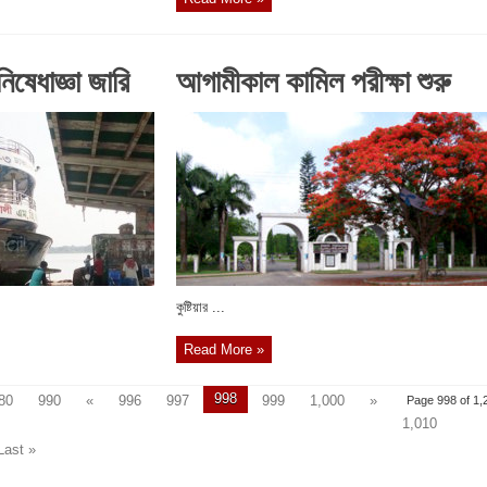
িষেধাজ্ঞা জারি
আগামীকাল কামিল পরীক্ষা শুরু
কুষ্টিয়ার ...
Read More »
998
80
990
«
996
997
999
1,000
»
Page 998 of 1,
1,010
Last »