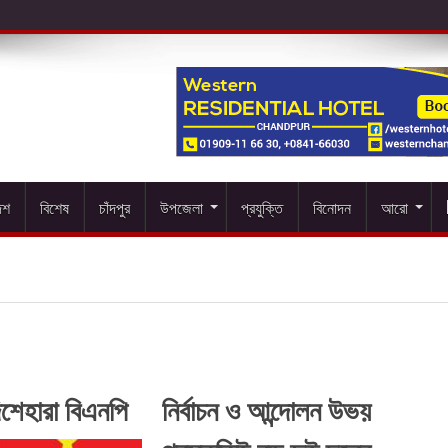
েশ
বিশেষ
চাঁদপুর
উপজেলা
প্রযুক্তি
বিনোদন
আরো
িশেহারা বিএনপি
নির্বাচন ও আন্দোলন উভয়