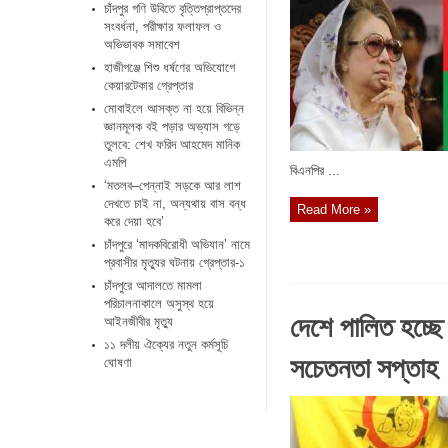
চাঁদপুর গণি উবিতে বৃত্তিপ্রাপ্তদের
সংবর্ধনা, পরীক্ষার ফলাফল ও
অভিভাবক সমাবেশ
হাজীগঞ্জে শিশু ধর্ষণের অভিযোগে
কেয়ারটেকার গ্রেপ্তার
মোবাইলে আসক্ত না হয়ে বিভিন্ন
জ্ঞানমূলক বই পড়ার অভ্যাস গড়ে
তুলবে: শেখ ফরিদ আহমেদ মানিক
এমপি
বিএনপির ...
‘মতলব–পেন্নাই সড়কে আর লাশ
দেখতে চাই না, অন্যথায় বাস বন্ধ
Read More »
করে দেয়া হবে’
চাঁদপুরে ‘মাদকবিরোধী অভিযান’ নামে
প্রবাসীর মৃত্যুর ঘটনায় গ্রেপ্তার-১
চাঁদপুরে আদালতে মামলা
পরিচালনাকালে অসুস্থ হয়ে
দেশে পালিত হচ্ছে 
আইনজীবীর মৃত্যু
১১ দলীয় ঐক্যের নতুন কর্মসূচি
সচেতনতা সপ্তাহ
ঘোষণা