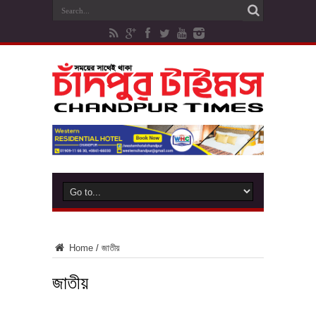
Home
/
জাতীয়
জাতীয়