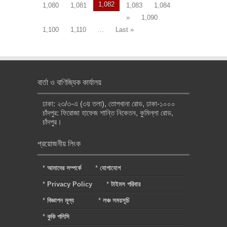
1,082
1,080
1,081
1,083
1,084
»
1,090
1,100
1,110
...
Last »
বার্তা ও বাণিজ্যিক কার্যালয়
ঢাকা: ২৩/৩-এ (৩য় তলা), তোপখানা রোড, ঢাকা-১০০০
চাঁদপুর: ফিরোজা হাফেজ শান্তি নিকেতন, কুমিল্লা রোড,
চাঁদপুর।
প্রয়োজনীয় লিংক
*
আমাদের সম্পর্কে
*
যোগাযোগ
*
Privacy Policy
*
টাইমস পরিবার
*
বিজ্ঞাপন মূল্য
*
লঞ্চ সময়সূচি
*
কুকি পলিসি