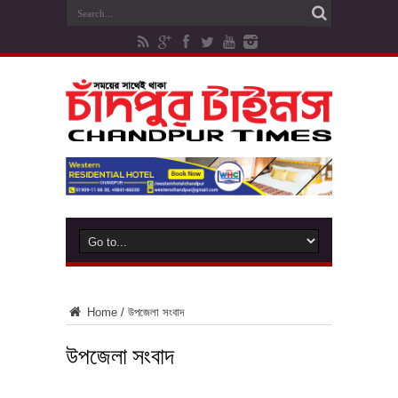
Home
/
উপজেলা সংবাদ
উপজেলা সংবাদ