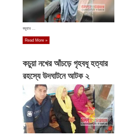
কচুয়ার ...
Read More »
কচুয়া নখের আঁচড়ে গৃহবধূ হত্যার
রহস্যে উদঘাটনে আটক ২