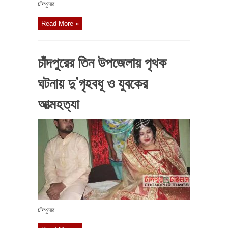
চাঁদপুরের ...
Read More »
চাঁদপুরের তিন উপজেলায় পৃথক
ঘটনায় দু’গৃহবধূ ও যুবকের
আত্মহত্যা
চাঁদপুরের ...