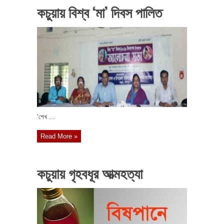
কচুয়ায় বিশ্ব ‘মা’ দিবস পালিত
‘শেখ ...
Read More »
কচুয়ায় গৃহবধূর আত্মহত্যা