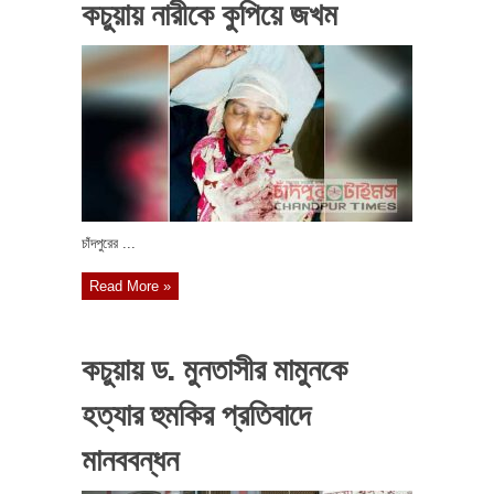
কচুয়ায় নারীকে কুপিয়ে জখম
চাঁদপুরের ...
Read More »
কচুয়ায় ড. মুনতাসীর মামুনকে
হত্যার হুমকির প্রতিবাদে
মানববন্ধন