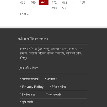
470
468
469
471
472
»
480
490
500
...
Last »
বার্তা ও বাণিজ্যিক কার্যালয়
ঢাকা: ২৩/৩-এ (৩য় তলা), তোপখানা রোড, ঢাকা-১০০০
চাঁদপুর: ফিরোজা হাফেজ শান্তি নিকেতন, কুমিল্লা রোড,
চাঁদপুর।
প্রয়োজনীয় লিংক
*
আমাদের সম্পর্কে
*
যোগাযোগ
*
Privacy Policy
*
টাইমস পরিবার
*
বিজ্ঞাপন মূল্য
*
লঞ্চ সময়সূচি
*
কুকি পলিসি