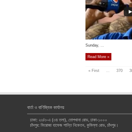
‎Sunday, ...
Read More »
« First
...
370
3
বার্তা ও বাণিজ্যিক কার্যালয়
ঢাকা: ২৩/৩-এ (৩য় তলা), তোপখানা রোড, ঢাকা-১০০০
চাঁদপুর: ফিরোজা হাফেজ শান্তি নিকেতন, কুমিল্লা রোড, চাঁদপুর।