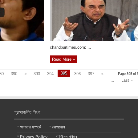
chandpurtimes.com: ...
Read More »
395
80
390
«
393
394
396
397
»
Page 395 of 
...
Last »
প্রয়োজনীয় লিংক
*
আমাদের সম্পর্কে
*
যোগাযোগ
*
Privacy Policy
*
টাইমস পরিবার