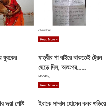
chandpur ...
Read More »
 যুবকের
যাত্রীর পা বাইরে থাকতেই ট্রেন
ছেড়ে দিল, অত:পর……
‎Monday, ...
Read More »
র ভূয়া পোষ্ট
ইরাকে সাদ্দাম হোসেন কবর গুড়িয়ে