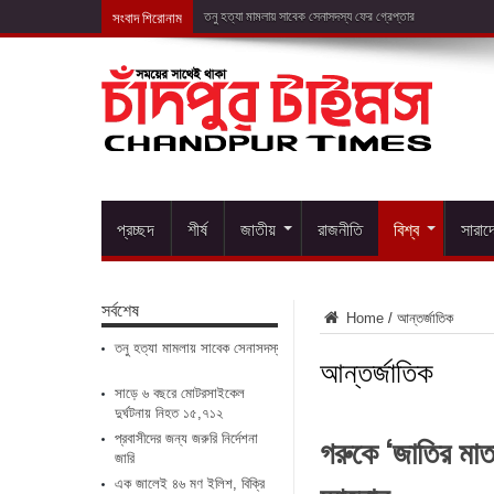
সংবাদ শিরোনাম
সাড়ে ৬ বছর
প্রচ্ছদ
শীর্ষ
জাতীয়
রাজনীতি
বিশ্ব
সারাদ
সর্বশেষ
Home
/
আন্তর্জাতিক
তনু হত্যা মামলায় সাবেক সেনাসদস্য ফের গ্রেপ্তার
আন্তর্জাতিক
সাড়ে ৬ বছরে মোটরসাইকেল
দুর্ঘটনায় নিহত ১৫,৭১২
গরুকে ‘জাতির মাত
প্রবাসীদের জন্য জরুরি নির্দেশনা
জারি
এক জালেই ৪৬ মণ ইলিশ, বিক্রি