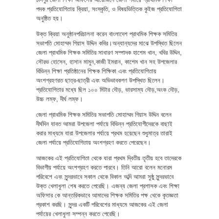
পদক প্রতিযোগিতায় ক্রিয়া, সংস্কৃতি, ও বিষয়ভিত্তিক কুইজ প্রতিযোগিতা
অনুষ্ঠিত হয়।
উক্ত ক্রিয়া অনুষ্ঠানপরিচালনা করেন বাংলাদেশ প্রাথমিক শিক্ষক সমিতির
সভাপতি মোহাম্মদ গিয়াস উদ্দিন কবির।অন্যান্যদের মাঝে উপস্থিত ছিলেন
জেলা প্রাথমিক শিক্ষক সমিতির সাধারণ সম্পাদক হাশেম খান, খবির উদ্দিন,
সৌরভ হোসেন, হাসান মামুন,কাজী ইমরান, কাশেম খান সহ উপজেলার
বিভিন্ন শিক্ষা প্রতিষ্ঠানের শিক্ষক শিক্ষিকা এবং প্রতিযোগিতায়
অংশগ্রহণরত ছাত্র-ছাত্রী এবং অভিভাবকগণ উপস্থিত ছিলেন।
প্রতিযোগিতার মধ্যে ছিল ১০০ মিটার দৌড়, ভারসাম্য দৌড়,অংক দৌড়,
উচ্চ লম্ফ, দীর্ঘ লম্ফ।
জেলা প্রাথমিক শিক্ষক সমিতির সভাপতি মোহাম্মদ গিয়াস উদ্দিন বলেন
দীর্ঘদিন যাবত আমরা উপজেলা পর্যায়ে বিভিন্ন প্রতিযোগীদেরকে বাছাই
করার মাধ্যমে যারা উপজেলার পর্যায়ে প্রথম হয়েছেন শুধুমাত্র তারাই
জেলা পর্যায়ে প্রতিযোগিতায় অংশগ্রহণ করতে পেরেছেন।
আজকের এই প্রতিযোগিতা থেকে যারা প্রথম দ্বিতীয় তৃতীয় হবে তাদেরকে
বিভাগীয় পর্যায়ে অংশগ্রহণ করতে পারবে। তিনি আরো বলেন মনোরম
পরিবেশে এবং সুন্দরভাবে সকাল থেকে বিকাল অব্দি আমরা সুষ্ঠু সুন্দরভাবে
উক্ত খেলাধুলা শেষ করতে পেরেছি। এজন্য জেলা প্রশাসক এবং শিক্ষা
অফিসার কে আন্তরিকভাবে আমাদের শিক্ষক সমিতির পক্ষ থেকে কৃতজ্ঞতা
প্রকাশ করছি। সুন্দর একটি পরিবেশের মাধ্যমে আজকের এই জেলা
পর্যায়ের খেলাধুলা সম্পন্ন করতে পেরেছি।