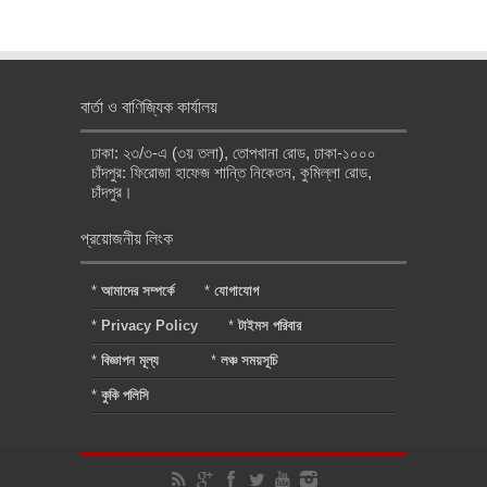
বার্তা ও বাণিজ্যিক কার্যালয়
ঢাকা: ২৩/৩-এ (৩য় তলা), তোপখানা রোড, ঢাকা-১০০০
চাঁদপুর: ফিরোজা হাফেজ শান্তি নিকেতন, কুমিল্লা রোড,
চাঁদপুর।
প্রয়োজনীয় লিংক
*
আমাদের সম্পর্কে
*
যোগাযোগ
*
Privacy Policy
*
টাইমস পরিবার
*
বিজ্ঞাপন মূল্য
*
লঞ্চ সময়সূচি
*
কুকি পলিসি