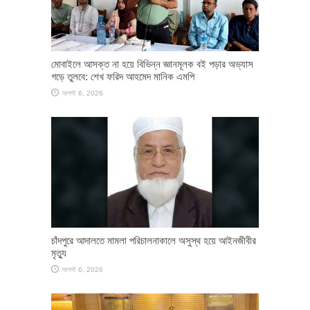
মোবাইলে আসক্ত না হয়ে বিভিন্ন জ্ঞানমূলক বই পড়ার অভ্যাস
গড়ে তুলবে: শেখ ফরিদ আহমেদ মানিক এমপি
আগস্ট 6, 2026
চাঁদপুরে আদালতে মামলা পরিচালনাকালে অসুস্থ হয়ে আইনজীবীর
মৃত্যু
আগস্ট 6, 2026