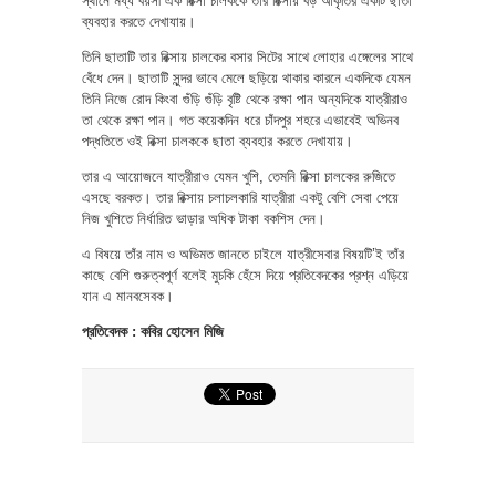
স্থানে মধ্য বয়সী এক রিক্সা চালককে তার রিক্সায় বড় আকৃতির একটি ছাতা
ব্যবহার করতে দেখাযায়।
তিনি ছাতাটি তার রিক্সায় চালকের বসার সিটের সাথে লোহার এঙ্গেলের সাথে
বেঁধে দেন। ছাতাটি সুন্দর ভাবে মেলে ছড়িয়ে থাকার কারনে একদিকে যেমন
তিনি নিজে রোদ কিংবা গুঁড়ি গুঁড়ি বৃষ্টি থেকে রক্ষা পান অন্যদিকে যাত্রীরাও
তা থেকে রক্ষা পান। গত কয়েকদিন ধরে চাঁদপুর শহরে এভাবেই অভিনব
পদ্ধতিতে ওই রিক্সা চালককে ছাতা ব্যবহার করতে দেখাযায়।
তার এ আয়োজনে যাত্রীরাও যেমন খুশি, তেমনি রিক্সা চালকের রুজিতে
এসছে বরকত। তার রিক্সায় চলাচলকারি যাত্রীরা একটু বেশি সেবা পেয়ে
নিজ খুশিতে নির্ধারিত ভাড়ার অধিক টাকা বকশিস দেন।
এ বিষয়ে তাঁর নাম ও অভিমত জানতে চাইলে যাত্রীসেবার বিষয়টি’ই তাঁর
কাছে বেশি গুরুত্বপূর্ণ বলেই মুচকি হেঁসে দিয়ে প্রতিবেদকের প্রশ্ন এড়িয়ে
যান এ মানবসেবক।
প্রতিবেদক : কবির হোসেন মিজি