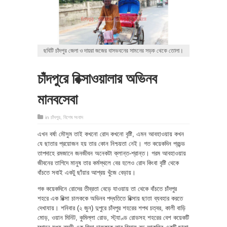
ছবিটি চাঁদপুর জেলা ও দায়রা জজের বাসভবনের সামনের সড়ক থেকে তোলা।
চাঁদপুরে রিক্সাওয়ালার অভিনব
মানবসেবা
in
চাঁদপুর
,
বিশেষ সংবাদ
এখন বর্ষা মৌসুম তাই কখনো রোদ কখনো বৃষ্টি, এমন আবহাওয়ায় কখন
যে ছাতার প্রয়োজন হয় তার কোন নিশ্চয়তা নেই। গত কয়েকদিন প্রচন্ড
তাপদাহে রমজানে জনজীবন অনেকটা ক্লান্ত-শ্রান্ত। গরম আবহাওয়ায়
জীবনের তাগিদে মানুষ তার কর্মস্থলে বের হলেও রোদ কিংবা বৃষ্টি থেকে
বাঁচতে সবাই একটু ছাঁয়ার আশ্রয় খুঁজে বেড়ায়।
গক কয়েকদিনে রোদের তীব্রতা বেড়ে যাওয়ায় তা থেকে বাঁচতে চাঁদপুর
শহরে এক রিক্সা চালককে অভিনব পদ্ধতিতে রিক্সায় ছাতা ব্যবহার করতে
দেখাযায়। শনিবার (২ জুন) দুপুরে চাঁদপুর শহরের শপথ চত্বর, কালী বাড়ি
মোড়, ওয়ান মিনিট, কুমিল্লা রোড, স্ট্যাণ্ড রোডসহ শহরের বেশ কয়েকটি