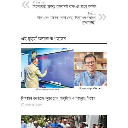
Previous:
কারুকার্যময় চাঁদপুর রামদাসদী তাকওয়া জামে মসজিদ
Next:
আজ ‘শেখ হাসিনা ধরলা সেতু’ উদ্বোধন করবেন
প্রধানমন্ত্রী
এই মুহূর্তে অন্যরা যা পড়ছেন
শিক্ষাঙ্গন বদলাচ্ছে ব্যাকবোন প্রযুক্তি ও আস্থার মিশেল
আগস্ট 8, 2026