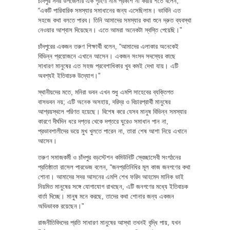
চাঁদপুর সদর উপজেলার এক গৃহিণী নাম প্রকাশ না করার শর্তে বলেন,
“একটি পারিবারিক সমস্যার সমাধানের জন্য এসেছিলাম। ভাবিনি এত
সহজে কথা বলতে পারব। তিনি আমাদের সমস্যার কথা শুনে দ্রুত ব্যবস্থা
নেওয়ার আশ্বাস দিয়েছেন। এতে আমরা অনেকটা স্বস্তি পেয়েছি।”
চাঁদপুরের একজন তরুণ শিক্ষার্থী বলেন, “আমাদের এলাকার অনেকেই
বিভিন্ন প্রয়োজনে এখানে আসেন। একজন সংসদ সদস্যের কাছে
সাধারণ মানুষের এত সহজ প্রবেশাধিকার খুব কমই দেখা যায়। এটি
অবশ্যই ইতিবাচক উদ্যোগ।”
স্থানীয়দের মতে, মনিরা ভবন এখন শুধু এমপি সাহেবের ব্যক্তিগত
বাসভবন নয়; এটি অনেক অসহায়, দরিদ্র ও বিচারপ্রার্থী মানুষের
আশ্রয়স্থলে পরিণত হয়েছে। বিশেষ করে যেসব মানুষ বিভিন্ন সমস্যার
কারণে দীর্ঘদিন ধরে দপ্তর থেকে দপ্তরে ঘুরেও সমাধান পান না,
প্রভাবশালীদের ভয়ে মুখ খুলতে পারেন না, তারা শেষ আশা নিয়ে এখানে
আসেন।
তরুণ সমাজকর্মী ও চাঁদপুর বড়স্টেশন কমিউনিটি স্বেচ্ছাসেবী সংগঠনের
প্রতিষ্ঠাতা রাসেল পারভেজ বলেন, “জনপ্রতিনিধির মূল কাজ জনগণের কথা
শোনা। আমাদের সদর আসনের এমপি শেখ ফরিদ আহমেদ মানিক ভাই
নিয়মিত মানুষের সঙ্গে যোগাযোগ রাখছেন, এটি জনগণের মধ্যে ইতিবাচক
বার্তা দিচ্ছে। মানুষ মনে করছে, তাদের কথা শোনার জন্য একজন
অভিভাবক রয়েছেন।”
রাজনীতিবিদদের প্রতি সাধারণ মানুষের আস্থা তখনই বৃদ্ধি পায়, যখন