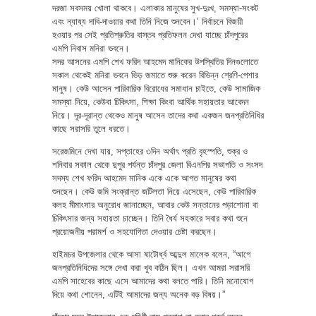
দরজা সবসময় খোলা থাকবে। এলাকার মানুষের সুখ-দুঃখ, সমস্যা-সংকট
এবং ন্যায্য দাবি-দাওয়ার কথা তিনি নিজে শুনবেন।’ নির্বাচনে বিজয়ী
হওয়ার পর সেই প্রতিশ্রুতির বাস্তব প্রতিফলন দেখা যাচ্ছে চাঁদপুরের
এমপি নিবাস মনিরা ভবনে।
সদর আসনের এমপি শেখ ফরিদ আহমেদ মানিকের উপস্থিতির দিনগুলোতে
সকাল থেকেই মনিরা ভবনে ভিড় জমাতে শুরু করেন বিভিন্ন শ্রেণি-পেশার
মানুষ। কেউ আসেন পারিবারিক বিরোধের সমাধান চাইতে, কেউ সামাজিক
সমস্যা নিয়ে, কেউবা চিকিৎসা, শিক্ষা কিংবা আর্থিক সহায়তার আবেদন
নিয়ে। দূর-দূরান্ত থেকেও মানুষ আসেন তাদের কথা একজন জনপ্রতিনিধির
কাছে সরাসরি তুলে ধরতে।
সরেজমিনে দেখা যায়, সপ্তাহের ৩দিন অর্থাৎ প্রতি বৃহস্পতি, শুক্র ও
শনিবার সকাল থেকে দুপুর পর্যন্ত চাঁদপুর জেলা বিএনপির সভাপতি ও সংসদ
সদস্য শেখ ফরিদ আহমেদ মানিক একে একে আগত মানুষের কথা
শুনছেন। কেউ জমি সংক্রান্ত জটিলতা নিয়ে এসেছেন, কেউ পারিবারিক
কলহ মীমাংসার অনুরোধ জানাচ্ছেন, আবার কেউ সন্তানের পড়াশোনা বা
চিকিৎসার জন্য সহায়তা চাচ্ছেন। তিনি ধৈর্য সহকারে সবার কথা শুনে
প্রয়োজনীয় পরামর্শ ও সহযোগিতা দেওয়ার চেষ্টা করছেন।
হাইমচর উপজেলার থেকে আসা ষাটোর্ধ্ব আব্দুল মালেক বলেন, “আগে
জনপ্রতিনিধিদের সঙ্গে দেখা করা খুব কঠিন ছিল। এখন আমরা সরাসরি
এমপি সাহেবের কাছে এসে আমাদের কথা বলতে পারি। তিনি মনোযোগ
দিয়ে কথা শোনেন, এটিই আমাদের জন্য অনেক বড় বিষয়।”