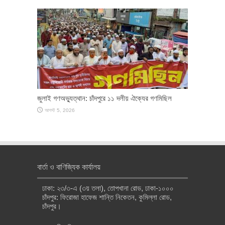
জুলাই গণঅভ্যুত্থান: চাঁদপুরে ১১ দলীয় ঐক্যের গণমিছিল
আগস্ট 5, 2026
বার্তা ও বাণিজ্যিক কার্যালয়
ঢাকা: ২৩/৩-এ (৩য় তলা), তোপখানা রোড, ঢাকা-১০০০
চাঁদপুর: ফিরোজা হাফেজ শান্তি নিকেতন, কুমিল্লা রোড,
চাঁদপুর।