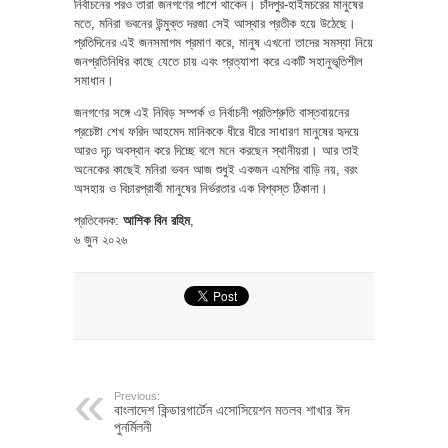
নির্বাচনের পরও তারা জনগণের পাশে থাকেন। চাঁদপুর-হাইমচরের মানুষের
মতে, মনিরা ভবনের উন্মুক্ত দরজা সেই আস্থার প্রতীক হয়ে উঠেছে।
প্রতিদিনের এই জনসমাগম প্রমাণ করে, মানুষ এখনো তাদের সমস্যা নিয়ে
জনপ্রতিনিধির কাছে যেতে চায় এবং প্রত্যাশা করে একটি সহানুভূতিশীল
সমাধান।
জনগণের সঙ্গে এই নিবিড় সম্পর্ক ও নির্বাচনী প্রতিশ্রুতি বাস্তবায়নের
প্রচেষ্টা শেখ ফরিদ আহমেদ মানিককে ধীরে ধীরে সাধারণ মানুষের হৃদয়ে
আরও দৃঢ় অবস্থান করে দিচ্ছে বলে মনে করছেন স্থানীয়রা। আর তাই
অনেকের কাছেই মনিরা ভবন আজ শুধুই একজন এমপির বাড়ি নয়, বরং
অসহায় ও বিচারপ্রার্থী মানুষের নির্ভরতার এক বিশ্বস্ত ঠিকানা।
প্রতিবেদক:
আশিক বিন রহিম
,
৬ জুন ২০২৬
Previous:
বাংলাদেশ কিন্ডারগার্টেন এসোসিয়েশন মতলব শাখার ঈদ
পুনর্মিলনী