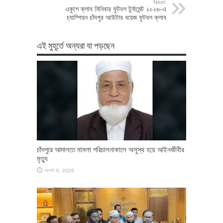
Next:
একুশে ক্লাব মিনিবার ফুটবল টুর্নামেন্ট ২০২৬-এ
চ্যাম্পিয়ন চাঁদপুর আউটার বয়েজ ফুটবল ক্লাব
এই মুহূর্তে অন্যরা যা পড়ছেন
চাঁদপুরে আদালতে মামলা পরিচালনাকালে অসুস্থ হয়ে আইনজীবীর
মৃত্যু
আগস্ট 6, 2026