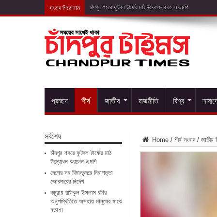
সংবাদ শিরোনাম
দেশের সব বিম
প্রচ্ছদ
শীর্ষ
জাতীয়
রাজনীতি
বিশ্ব
সারাদ
সর্বশেষ
Home
/
শীর্ষ সংবাদ
/
জাতীয় ব
চাঁদপুর শহরে ফুটবল টার্ফের মাঠ
উদ্বোধন করলেন এমপি
দেশের সব বিমানবন্দরে নিরাপত্তা
জোরদারের নির্দেশ
কচুয়ায় রফিকুল ইসলাম রনির
অনুপস্থিতিতে অসহায় মানুষের মাঝে
হতাশা