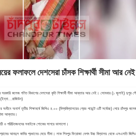
লয়ের ফলাফলে দেশসেরা চাঁসক শিক্ষার্থী সীমা আর নেই
ুর সরকারি কলেজ গণিত বিভাগের দেশসেরা কৃতি শিক্ষার্থী সীমা আক্তার আর নেই। সোমবার (১ জুলাই) দুপুর প
ন (ইন্না…রাজিউন)
র অধীনে অনার্স তৃতীয় শিক্ষাবর্ষে জিপিএ ৪.০০ (বিশ্ববিদ্যালয়ের গ্রেড পয়েন্টে এটি সর্বোচ্চ) পেয়ে চাঁদপুর কলে
সীমা আক্তার।
াঠি ও পরিচিতজনদের সবাইকে শোকের সাগরে ভাসালো।
 গ্রামের আবদুল কাদির প্রধানের মেয়ে সীমা। লাক শিবপুর ফিরোজা বেগম উচ্চ বিদ্যালয় থেকে এসএসতি জিপি