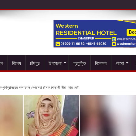
েশ
বিশেষ
চাঁদপুর
উপজেলা
প্রযুক্তি
বিনোদন
আরো
িশ্ববিদ্যালয়ের ফলাফলে দেশসেরা চাঁসক শিক্ষার্থী সীমা আর নেই