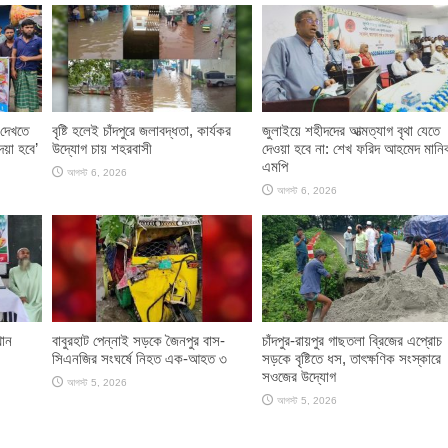
দেখতে
বৃষ্টি হলেই চাঁদপুরে জলাবদ্ধতা, কার্যকর
জুলাইয়ে শহীদদের আত্মত্যাগ বৃথা যেতে
েয়া হবে’
উদ্যোগ চায় শহরবাসী
দেওয়া হবে না: শেখ ফরিদ আহমেদ মানি
এমপি
আগস্ট 6, 2026
আগস্ট 6, 2026
থান
বাবুরহাট পেন্নাই সড়কে জৈনপুর বাস-
চাঁদপুর-রায়পুর গাছতলা ব্রিজের এপ্রোচ
সিএনজির সংঘর্ষে নিহত এক-আহত ৩
সড়কে বৃষ্টিতে ধস, তাৎক্ষণিক সংস্কারে
সওজের উদ্যোগ
আগস্ট 5, 2026
আগস্ট 5, 2026