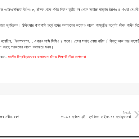
জ এইচএসসিতে জিপিএ ৫, চাঁসক থেকে গণিত বিভাগ তৃতীয় বর্ষ থেকে সর্বোচ্চ নাম্বার জিপিএ ৪ পাওয়া মেধাবী
ান্সারে ভুগছিলেন। চিকিৎসার পাশাপাশি চতুর্থ বর্ষের ফলাফলের জন্যেও ভালো প্রস্তুতির মধ্যেই জীবন প্রদীপ নি
াইকে বলেছিল, ‘‘ইনশাল্লাহ,,, এবারও আমি জিপিএ ৪ পাবো। তোরা সবাই দোয়া করিস।’ কিন্তু আজ তার সহপাঠ
োয়া করছে পরকালের ভালো ফলাফরে জন্য।
িবেদন-
জাতীয় বিশ্ববিদ্যালয়ের ফলাফলে চাঁসক শিক্ষার্থী সীমা দেশসেরা
Next:
েজের নবীন-বরণ
১৬-এর স্থলে দুই : হুমকিতে হাইমচরের স্বাস্থ্যসেবা