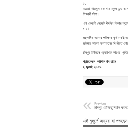
৫,
ডেমরা শামসুল হক খান স্কুল এন্ড কলে
শিক্ষার্থী সীমা।
এই মেধামী মেয়েটি দীর্ঘদিন লিভার ক্য
যায়।
সহপাঠিরা জানায় পরীক্ষার পূর্বে সব
দুনিয়ার ভালো ফলাফলের বিপরীতে দ
চাঁদপুর টাইমসে প্রকাশিত আগের প্রত
প্রতিবেদক- আশিক বিন রহিম
২ জুলাই ২০১৯
Previous:
চাঁদপুর রেসিডেন্সিয়াল কল
এই মুহূর্তে অন্যরা যা পড়ছেন