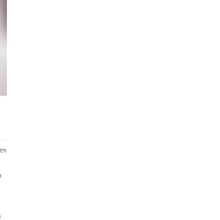
ৌনে
জ
এ