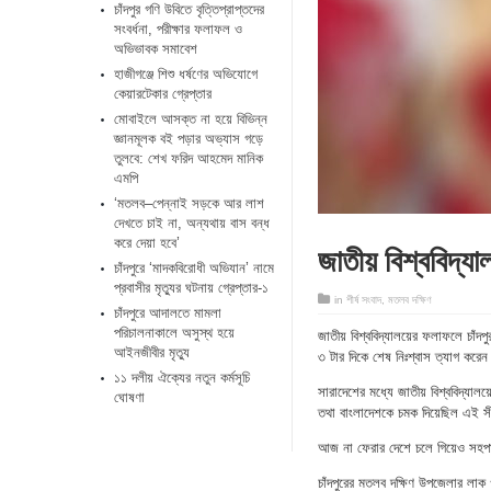
চাঁদপুর গণি উবিতে বৃত্তিপ্রাপ্তদের
সংবর্ধনা, পরীক্ষার ফলাফল ও
অভিভাবক সমাবেশ
হাজীগঞ্জে শিশু ধর্ষণের অভিযোগে
কেয়ারটেকার গ্রেপ্তার
মোবাইলে আসক্ত না হয়ে বিভিন্ন
জ্ঞানমূলক বই পড়ার অভ্যাস গড়ে
তুলবে: শেখ ফরিদ আহমেদ মানিক
এমপি
‘মতলব–পেন্নাই সড়কে আর লাশ
দেখতে চাই না, অন্যথায় বাস বন্ধ
করে দেয়া হবে’
জাতীয় বিশ্ববিদ্যা
চাঁদপুরে ‘মাদকবিরোধী অভিযান’ নামে
প্রবাসীর মৃত্যুর ঘটনায় গ্রেপ্তার-১
in
শীর্ষ সংবাদ
,
মতলব দক্ষিণ
চাঁদপুরে আদালতে মামলা
পরিচালনাকালে অসুস্থ হয়ে
জাতীয় বিশ্ববিদ্যালয়ের ফলাফলে চাঁদপ
আইনজীবীর মৃত্যু
৩ টার দিকে শেষ নিঃশ্বাস ত্যাগ করে
১১ দলীয় ঐক্যের নতুন কর্মসূচি
সারাদেশের মধ্যে জাতীয় বিশ্ববিদ্যালয়ে
ঘোষণা
তথা বাংলাদেশকে চমক দিয়েছিল এই 
আজ না ফেরার দেশে চলে গিয়েও সহপ
চাঁদপুরের মতলব দক্ষিণ উপজেলার লাক