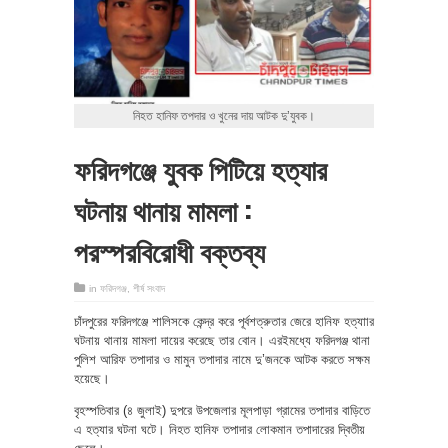
নিহত হানিফ তপদার ও খুনের দায় আটক দু’যুবক।
ফরিদগঞ্জে যুবক পিটিয়ে হত্যার
ঘটনায় থানায় মামলা :
পরস্পরবিরোধী বক্তব্য
in
ফরিদগঞ্জ
,
শীর্ষ সংবাদ
চাঁদপুরের ফরিদগঞ্জে শালিসকে কেন্দ্র করে পূর্বশত্রুতার জেরে হানিফ হত্যাার
ঘটনায় থানায় মামলা দায়ের করেছে তার বোন। এরইমধ্যে ফরিদগঞ্জ থানা
পুলিশ আরিফ তপাদার ও মামুন তপাদার নামে দু’জনকে আটক করতে সক্ষম
হয়েছে।
বৃহস্পতিবার (৪ জুলাই) দুপরে উপজেলার মূলপাড়া গ্রামের তপাদার বাড়িতে
এ হত্যার ঘটনা ঘটে। নিহত হানিফ তপাদার লোকমান তপাদারের দ্বিতীয়