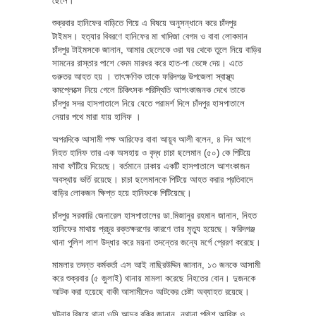
ছেলে।
শুক্রবার হানিফের বাড়িতে গিয়ে এ বিষয়ে অনুসন্ধানে করে চাঁদপুর
টাইমস। হত্যার বিবরণে হানিফের মা খাদিজা বেগম ও বাবা লোকমান
চাঁদপুর টাইমসকে জানান, আমার ছেলেকে ওরা ঘর থেকে তুলে নিয়ে বাড়ির
সামনের রাস্তার পাশে বেদম মারধর করে হাত-পা ভেঙ্গে দেয়। এতে
গুরুতর আহত হয় । তাৎক্ষণিক তাকে ফরিদগঞ্জ উপজেলা স্বাস্থ্য
কমপ্লেক্সে নিয়ে গেলে চিকিৎসক পরিস্থিতি আশংকাজনক দেখে তাকে
চাঁদপুর সদর হাসপাতালে নিয়ে যেতে পরামর্শ দিলে চাঁদপুর হাসপাতালে
নেয়ার পথে মারা যায় হানিফ ।
অপরদিকে আসামী পক্ষ আরিফের বাবা আয়ূব আলী বলেন, ৪ দিন আগে
নিহত হানিফ তার এক অসহায় ও বৃদ্ধ চাচা ছলেমান (৫০) কে পিটিয়ে
মাথা ফাঁটিয়ে দিয়েছে। বর্তমানে ঢাকায় একটি হাসপাতালে আশংকাজন
অবস্থায় ভর্তি রয়েছে। চাচা ছলেমানকে পিটিয়ে আহত করার প্রতিবাদে
বাড়ির লোকজন ক্ষিপ্ত হয়ে হানিফকে পিটিয়েছে।
চাঁদপুর সরকারি জেনারেল হাসপাতালের ডা.মিজানুর রহমান জানান, নিহত
হানিফের মাথায় প্রচুর রক্তক্ষরণের কারণে তার মৃত্যু হয়েছে। ফরিদগঞ্জ
থানা পুলিশ লাশ উদ্ধার করে ময়না তদন্তের জন্যে মর্গে প্রেরণ করেছে।
মামলার তদন্ত কর্মকর্তা এস আই নাছিরউদ্দিন জানান, ১৩ জনকে আসামী
করে শুক্রবার (৫ জুলাই) থানায় মামলা করেছে নিহতের বোন। দুজনকে
আটক করা হয়েছে বাকী আসামীদেও আটকের চেষ্টা অব্যাহত রয়েছে।
ঘটনার বিষয়ে থানা ওসি আব্দুর রকিব জানান, নথানা পুলিশ আরিফ ও