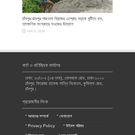
চাঁদপুর-রায়পুর গাছতলা ব্রিজের এপ্রোচ সড়কে বৃষ্টিতে ধস,
তাৎক্ষণিক সংস্কারে সওজের উদ্যোগ
আগস্ট 5, 2026
বার্তা ও বাণিজ্যিক কার্যালয়
ঢাকা: ২৩/৩-এ (৩য় তলা), তোপখানা রোড, ঢাকা-১০০০
চাঁদপুর: ফিরোজা হাফেজ শান্তি নিকেতন, কুমিল্লা রোড,
চাঁদপুর।
প্রয়োজনীয় লিংক
*
আমাদের সম্পর্কে
*
যোগাযোগ
*
Privacy Policy
*
টাইমস পরিবার