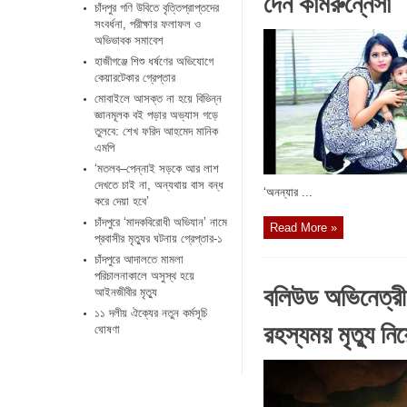
দেন কামরুন্নেসা
চাঁদপুর গণি উবিতে বৃত্তিপ্রাপ্তদের
সংবর্ধনা, পরীক্ষার ফলাফল ও
অভিভাবক সমাবেশ
হাজীগঞ্জে শিশু ধর্ষণের অভিযোগে
কেয়ারটেকার গ্রেপ্তার
মোবাইলে আসক্ত না হয়ে বিভিন্ন
জ্ঞানমূলক বই পড়ার অভ্যাস গড়ে
তুলবে: শেখ ফরিদ আহমেদ মানিক
এমপি
‘মতলব–পেন্নাই সড়কে আর লাশ
দেখতে চাই না, অন্যথায় বাস বন্ধ
‘অনন্যার ...
করে দেয়া হবে’
চাঁদপুরে ‘মাদকবিরোধী অভিযান’ নামে
Read More »
প্রবাসীর মৃত্যুর ঘটনায় গ্রেপ্তার-১
চাঁদপুরে আদালতে মামলা
পরিচালনাকালে অসুস্থ হয়ে
বলিউড অভিনেত্রী
আইনজীবীর মৃত্যু
১১ দলীয় ঐক্যের নতুন কর্মসূচি
রহস্যময় মৃত্যু ন
ঘোষণা