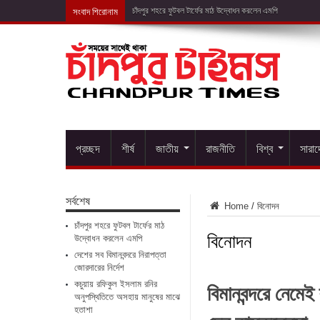
সংবাদ শিরোনাম
দেশের সব বিমানব
প্রচ্ছদ
শীর্ষ
জাতীয়
রাজনীতি
বিশ্ব
সারা
সর্বশেষ
Home
/
বিনোদন
চাঁদপুর শহরে ফুটবল টার্ফের মাঠ
বিনোদন
উদ্বোধন করলেন এমপি
দেশের সব বিমানবন্দরে নিরাপত্তা
জোরদারের নির্দেশ
বিমানবন্দরে নেমে
কচুয়ায় রফিকুল ইসলাম রনির
অনুপস্থিতিতে অসহায় মানুষের মাঝে
হতাশা