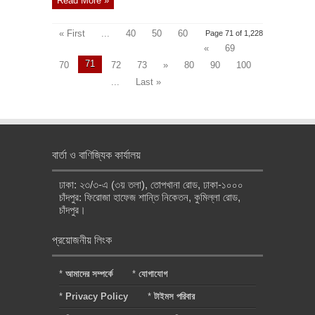
Read More »
« First
...
40
50
60
Page 71 of 1,228
«
69
71
70
72
73
»
80
90
100
...
Last »
বার্তা ও বাণিজ্যিক কার্যালয়
ঢাকা: ২৩/৩-এ (৩য় তলা), তোপখানা রোড, ঢাকা-১০০০
চাঁদপুর: ফিরোজা হাফেজ শান্তি নিকেতন, কুমিল্লা রোড,
চাঁদপুর।
প্রয়োজনীয় লিংক
*
আমাদের সম্পর্কে
*
যোগাযোগ
*
Privacy Policy
*
টাইমস পরিবার