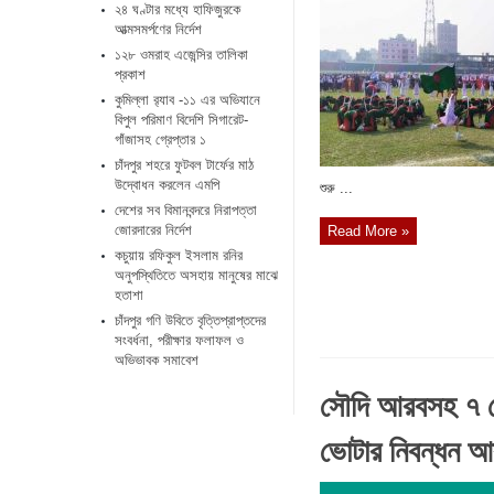
২৪ ঘণ্টার মধ্যে হাফিজুরকে
আত্মসমর্পণের নির্দেশ
১২৮ ওমরাহ এজেন্সির তালিকা
প্রকাশ
কুমিল্লা র‌্যাব -১১ এর অভিযানে
বিপুল পরিমাণ বিদেশি সিগারেট-
গাঁজাসহ গ্রেপ্তার ১
চাঁদপুর শহরে ফুটবল টার্ফের মাঠ
উদ্বোধন করলেন এমপি
শুরু ...
দেশের সব বিমানবন্দরে নিরাপত্তা
জোরদারের নির্দেশ
Read More »
কচুয়ায় রফিকুল ইসলাম রনির
অনুপস্থিতিতে অসহায় মানুষের মাঝে
হতাশা
চাঁদপুর গণি উবিতে বৃত্তিপ্রাপ্তদের
সংবর্ধনা, পরীক্ষার ফলাফল ও
অভিভাবক সমাবেশ
সৌদি আরবসহ ৭ দে
ভোটার নিবন্ধন আব