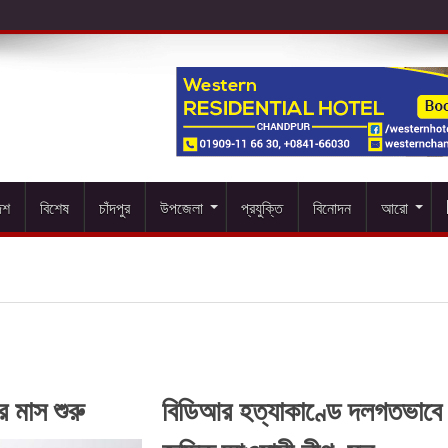
েশ
বিশেষ
চাঁদপুর
উপজেলা
প্রযুক্তি
বিনোদন
আরো
র মাস শুরু
বিডিআর হত্যাকাণ্ডে দলগতভাবে