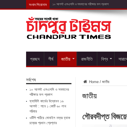
সংবাদ শিরোনাম
ফ্যামিলি কার্ডের
প্রচ্ছদ
শীর্ষ
জাতীয়
রাজনীতি
বিশ্ব
সারাদ
সর্বশেষ
Home
/
জাতীয়
১০ আগস্ট এসএসসি ও সমমানের
জাতীয়
পরীক্ষার ফল প্রকাশ
ফ্যামিলি কার্ডের উদ্বোধন ১৬
আগস্ট : পাবে ১ কোটি ৬০ লাখ
পরিবার
গৌরবদীপ্ত বিজয়ে
ওটিপি পাঠিয়ে মোবাইল নম্বর হ্যাক
চক্রের প্রধান গ্রেপ্তার