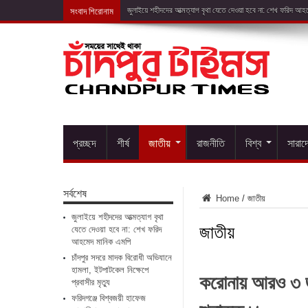
সংবাদ শিরোনাম
চাঁদপুর সদর
প্রচ্ছদ
শীর্ষ
জাতীয়
রাজনীতি
বিশ্ব
সারাদ
সর্বশেষ
Home
/
জাতীয়
জুলাইয়ে শহীদদের আত্মত্যাগ বৃথা
জাতীয়
যেতে দেওয়া হবে না: শেখ ফরিদ
আহমেদ মানিক এমপি
চাঁদপুর সদরে মাদক বিরোধী অভিযানে
হামলা, ইটপাটকেল নিক্ষেপে
করোনায় আরও ৩ জন
প্রবাসীর মৃত্যু
ফরিদগঞ্জে বিশ্বজয়ী হাফেজ