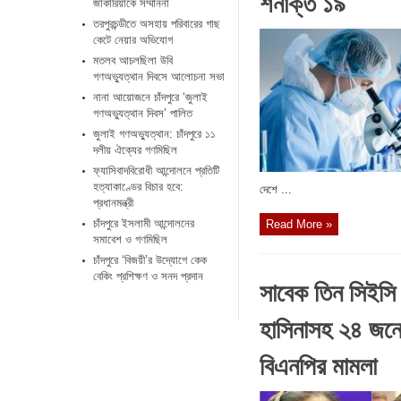
শনাক্ত ১৯
জাকারিয়াকে সম্মাননা
তরপুরচন্ডীতে অসহায় পরিবারের গাছ
কেটে নেয়ার অভিযোগ
মতলব আচলছিলা উবি
গণঅভ্যুত্থান দিবসে আলোচনা সভা
নানা আয়োজনে চাঁদপুরে ‘জুলাই
গণঅভ্যুত্থান দিবস’ পালিত
জুলাই গণঅভ্যুত্থান: চাঁদপুরে ১১
দলীয় ঐক্যের গণমিছিল
ফ্যাসিবাদবিরোধী আন্দোলনে প্রতিটি
হত্যাকাণ্ডের বিচার হবে:
দেশে ...
প্রধানমন্ত্রী
চাঁদপুরে ইসলামী আন্দোলনের
Read More »
সমাবেশ ও গণমিছিল
চাঁদপুরে ‘বিজয়ী’র উদ্যোগে কেক
বেকিং প্রশিক্ষণ ও সনদ প্রদান
সাবেক তিন সিইসি
হাসিনাসহ ২৪ জনের
বিএনপির মামলা