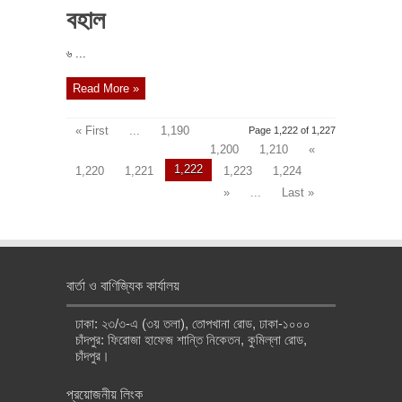
বহাল
৬ ...
Read More »
« First
...
1,190
Page 1,222 of 1,227
1,200
1,210
«
1,222
1,220
1,221
1,223
1,224
»
...
Last »
বার্তা ও বাণিজ্যিক কার্যালয়
ঢাকা: ২৩/৩-এ (৩য় তলা), তোপখানা রোড, ঢাকা-১০০০
চাঁদপুর: ফিরোজা হাফেজ শান্তি নিকেতন, কুমিল্লা রোড,
চাঁদপুর।
প্রয়োজনীয় লিংক