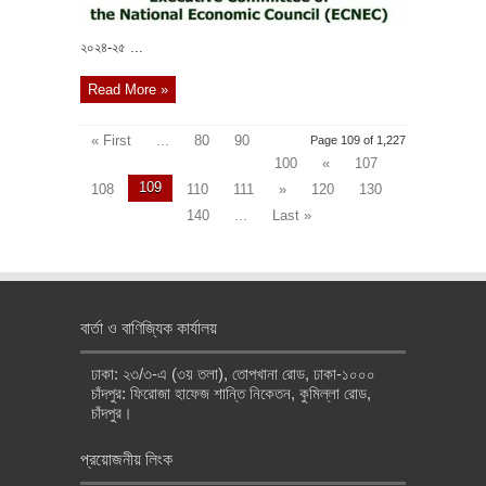
২০২৪-২৫ ...
Read More »
« First
...
80
90
Page 109 of 1,227
100
«
107
109
108
110
111
»
120
130
140
...
Last »
বার্তা ও বাণিজ্যিক কার্যালয়
ঢাকা: ২৩/৩-এ (৩য় তলা), তোপখানা রোড, ঢাকা-১০০০
চাঁদপুর: ফিরোজা হাফেজ শান্তি নিকেতন, কুমিল্লা রোড,
চাঁদপুর।
প্রয়োজনীয় লিংক