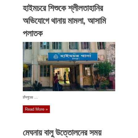
হাইমচরে শিশুকে শ্লীলতাহানির
অভিযোগে থানায় মামলা, আসামি
পলাতক
চাঁদপুরের ...
Read More »
মেঘনায় বালু উত্তোলনের সময়