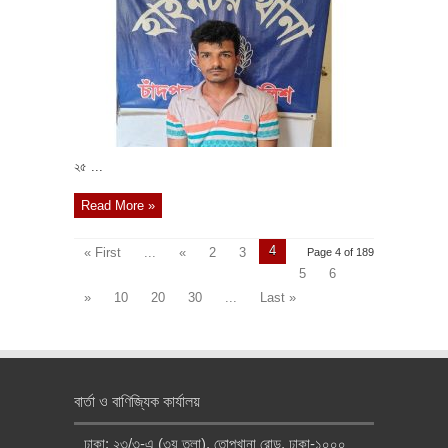
২৫ ...
Read More »
4
« First
...
«
2
3
Page 4 of 189
5
6
»
10
20
30
...
Last »
বার্তা ও বাণিজ্যিক কার্যালয়
ঢাকা: ২৩/৩-এ (৩য় তলা), তোপখানা রোড, ঢাকা-১০০০