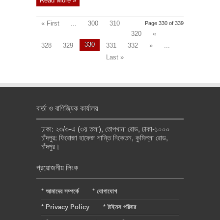
Read More »
« First
...
300
310
Page 330 of 339
320
«
330
328
329
331
332
»
...
Last »
বার্তা ও বাণিজ্যিক কার্যালয়
ঢাকা: ২৩/৩-এ (৩য় তলা), তোপখানা রোড, ঢাকা-১০০০
চাঁদপুর: ফিরোজা হাফেজ শান্তি নিকেতন, কুমিল্লা রোড,
চাঁদপুর।
প্রয়োজনীয় লিংক
*
আমাদের সম্পর্কে
*
যোগাযোগ
*
Privacy Policy
*
টাইমস পরিবার