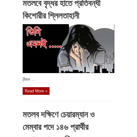
মতলবে বৃদ্ধর হাতে প্রতিবন্ধী
কিশোরীর শ্লিলতাহানী
[box ...
Read More »
মতলব দক্ষিণে চেয়ারম্যান ও
মেম্বার পদে ১৪৬ প্রার্থীর