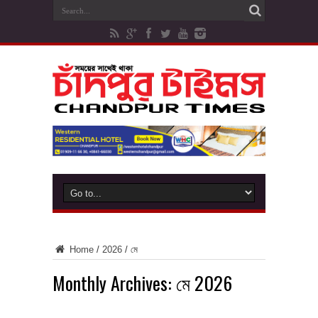
Home
/
2026
/
মে
Monthly Archives:
মে 2026