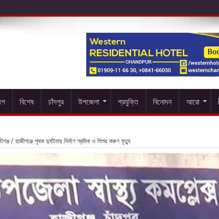
েশ
বিশেষ
চাঁদপুর
উপজেলা
প্রযুক্তি
বিনোদন
আরো
ীগঞ্জ
/
হাজীগঞ্জে পৃথক দুর্ঘটনায় নির্মাণ শ্রমিক ও শিশুর করুণ মৃত্যু