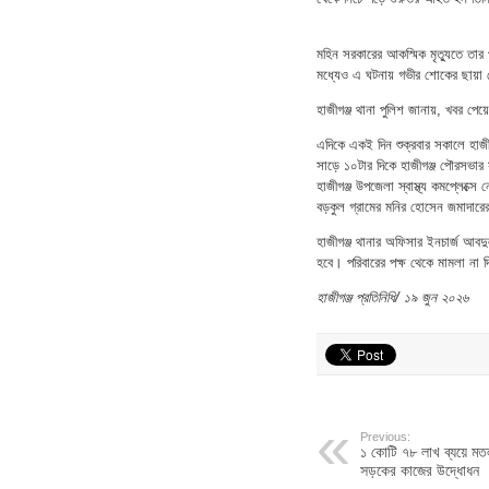
মহিন সরকারের আকস্মিক মৃত্যুতে তা
মধ্যেও এ ঘটনায় গভীর শোকের ছায়
হাজীগঞ্জ থানা পুলিশ জানায়, খবর পে
এদিকে একই দিন শুক্রবার সকালে হাজীগঞ
সাড়ে ১০টার দিকে হাজীগঞ্জ পৌরসভার স
হাজীগঞ্জ উপজেলা স্বাস্থ্য কমপ্লেক্সে
বড়কুল গ্রামের মনির হোসেন জমাদার
হাজীগঞ্জ থানার অফিসার ইনচার্জ আবদ
হবে। পরিবারের পক্ষ থেকে মামলা না দ
হাজীগঞ্জ প্রতিনিধি/ ১৯ জুন ২০২৬
Previous:
১ কোটি ৭৮ লাখ ব্যয়ে ম
সড়কের কাজের উদ্ধোধন