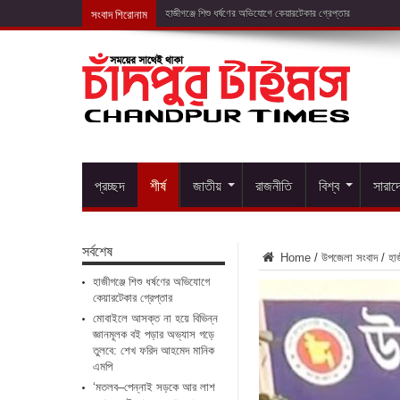
সংবাদ শিরোনাম
মোবাইলে আসক
প্রচ্ছদ
শীর্ষ
জাতীয়
রাজনীতি
বিশ্ব
সারাদ
সর্বশেষ
Home
/
উপজেলা সংবাদ
/
হাজ
হাজীগঞ্জে শিশু ধর্ষণের অভিযোগে
কেয়ারটেকার গ্রেপ্তার
মোবাইলে আসক্ত না হয়ে বিভিন্ন
জ্ঞানমূলক বই পড়ার অভ্যাস গড়ে
তুলবে: শেখ ফরিদ আহমেদ মানিক
এমপি
‘মতলব–পেন্নাই সড়কে আর লাশ