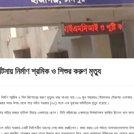
ঘটনায় নির্মাণ শ্রমিক ও শিশুর করুণ মৃত্যু
টনায় নির্মাণ শ্রমিক ও শিশু কিশোরের করুণ মৃত্যুর খবর পাওয়া যায়।১৯ জুন শুক্রবার পৌরসভার টোরাগড় এলাকায়
রার সময় উপর থেকে পড়ে মহিন সরকার (৩৫) নামে এক যুবকের মর্মান্তিক মৃত্যু হয়েছে।
ার বাড়ির মরহুম হানিফা মিয়ার একমাত্র ছেলে। তিনি পরিবারের একমাত্র উপার্জনক্ষম ব্যক্তি ছিলেন বলে জান
ার সকালে মহিন সরকার একটি নির্মাণাধীন ভবনের ওপর কাজ করছিলেন। কাজ করার এক পর্যায়ে অসাবধানতাবশত উপ
। পরে স্থানীয় লোকজন দ্রুত তাকে উদ্ধার করে হাসপাতালে নিয়ে গেলে কর্তব্যরত চিকিৎসক মৃত ঘোষণা কর