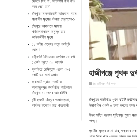
দেখতে চাই না, অন্যথায় বাস বন্ধ
করে দেয়া হবে’
চাঁদপুরে ‘মাদকবিরোধী অভিযান’ নামে
প্রবাসীর মৃত্যুর ঘটনায় গ্রেপ্তার-১
চাঁদপুরে আদালতে মামলা
পরিচালনাকালে অসুস্থ হয়ে
আইনজীবীর মৃত্যু
১১ দলীয় ঐক্যের নতুন কর্মসূচি
ঘোষণা
রাষ্ট্রপতি নির্বাচনের তফসিল ঘোষণা
: ভোট গ্রহণ ২০ আগস্ট
হাজীগঞ্জে পৃথক দুর্
জুলাইয়ে রেমিট্যান্স এলো ২৮৫
কোটি ৯০ লাখ ডলার
জ্বালানি-গ্যাস সংকট ও
in
হাজীগঞ্জ
,
শীর্ষ সংবাদ
দ্রব্যমূল্যের ঊর্ধ্বগতির প্রতিবাদে
চাঁদপুরে ১১ দলের স্মারকলিপি
চাঁদপুরের হাজীগঞ্জে পৃথক দুইটি দুর্ঘ
বৃষ্টি হলেই চাঁদপুরে জলাবদ্ধতা,
কার্যকর উদ্যোগ চায় শহরবাসী
নির্মাণাধীন একটি ৫ তলা ভবনের কাজ ক
নিহত মহিন সরকার সুহিলপুর পুরান সরক
গেছে।
স্থানীয় সূত্রে জানা যায়, শুক্রব
থেকে নিচে পড়ে গুরুতর আহত হন তিনি