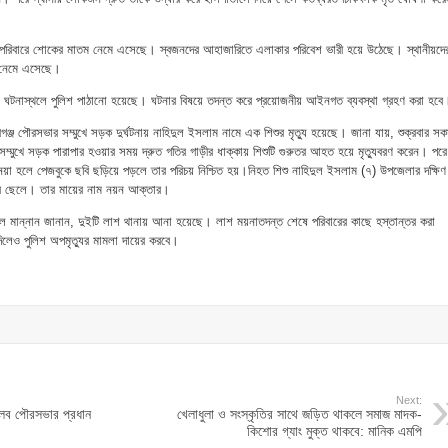
র পরিবারে শোকের মাতম নেমে এসেছে। স্বজনদের আহাজারিতে এলাকার পরিবেশ ভারী হয়ে উঠেছে। স্থানীয়দে
া নেমে এসেছে।
য়ে ঘটনাস্থলে পুলিশ পাঠানো হয়েছে। ঘটনার বিষয়ে তদন্ত করে প্রয়োজনীয় আইনগত ব্যবস্থা গ্রহণ করা হবে
্জ পৌরসভার সম্মুখে সড়ক দুর্ঘটনায় নাহিদুল ইসলাম নামে এক শিশুর মৃত্যু হয়েছে। জানা যায়, শুক্রবার স
ম্মুখে সড়ক পারাপার হওয়ার সময় দ্রুত গতির গাড়ীর ধাক্কায় শিশুটি গুরুতর আহত হয়ে মৃত্যুবরণ করেন। পরে
 নেয়া হলে পেজবুকে ছবি ছড়িয়ে পড়লে তার পরিচয় নিশ্চিত হয়।নিহত শিশু নাহিদুল ইসলাম (৭) উপজেলার দক্ষিণ
ের ছেলে। তার মায়ের নাম নয়ন আক্তার।
ুল মান্নান জানান, দুইটি লাশ থানায় আনা হয়েছে। লাশ ময়নাতদন্ত শেষে পরিবারের কাছে হস্তান্তর করা
িলেও পুলিশ অপমৃত্যুর মামলা দায়ের করবে।
Next:
তলব পৌরসভার প্রধান
খেলাধুলা ও সংস্কৃতির সাথে জড়িত থাকলে সমাজ মাদক-
কিশোর গ্যাং মুক্ত থাকবে: মানিক এমপি