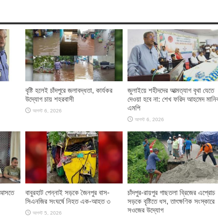
বৃষ্টি হলেই চাঁদপুরে জলাবদ্ধতা, কার্যকর
জুলাইয়ে শহীদদের আত্মত্যাগ বৃথা যেতে
উদ্যোগ চায় শহরবাসী
দেওয়া হবে না: শেখ ফরিদ আহমেদ মানি
এমপি
আগস্ট 6, 2026
আগস্ট 6, 2026
ে আসতে
বাবুরহাট পেন্নাই সড়কে জৈনপুর বাস-
চাঁদপুর-রায়পুর গাছতলা ব্রিজের এপ্রোচ
সিএনজির সংঘর্ষে নিহত এক-আহত ৩
সড়কে বৃষ্টিতে ধস, তাৎক্ষণিক সংস্কারে
সওজের উদ্যোগ
আগস্ট 5, 2026