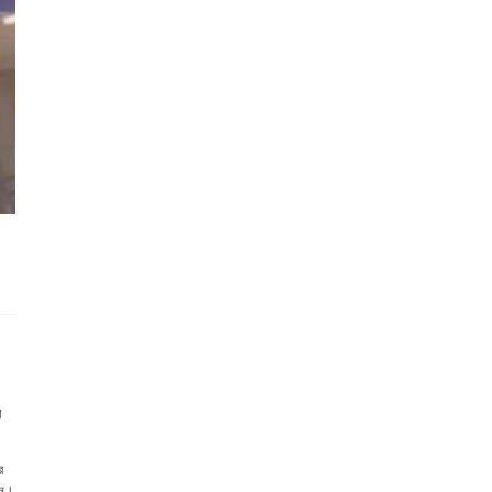
া
র
েন।