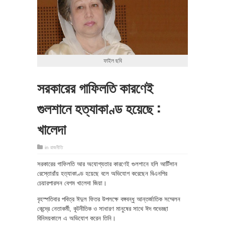
ফাইল ছবি
সরকারের গাফিলতি কারণেই
গুলশানে হত্যাকাণ্ড হয়েছে :
খালেদা
in
রাজনীতি
সরকারের গাফিলতি আর অযোগ্যতার কারণেই গুলশানে হলি আর্টিসান
রেস্তোরাঁয় হত্যাকাণ্ড হয়েছে বলে অভিযোগ করেছেন বিএনপির
চেয়ারপারসন বেগম খালেদা জিয়া।
বৃহস্পতিবার পবিত্র ঈদুল ফিতর উপলক্ষে বঙ্গবন্ধু আন্তর্জাতিক সম্মেলন
কেন্দ্রে নেতাকর্মী, কূটনীতিক ও সাধারণ মানুষের সাথে ঈদ শুভেচ্ছা
বিনিময়কালে এ অভিযোগ করেন তিনি।