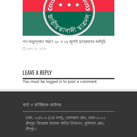
গণ-অভ্যুত্থান স্মরণে ২৮ ও ২৯ জুলাই ছাত্রদলের কর্মসূচি
জুলাই 24, 2026
LEAVE A REPLY
You must be
logged in
to post a comment.
বার্তা ও বাণিজ্যিক কার্যালয়
ঢাকা: ২৩/৩-এ (৩য় তলা), তোপখানা রোড, ঢাকা-১০০০
চাঁদপুর: ফিরোজা হাফেজ শান্তি নিকেতন, কুমিল্লা রোড,
চাঁদপুর।