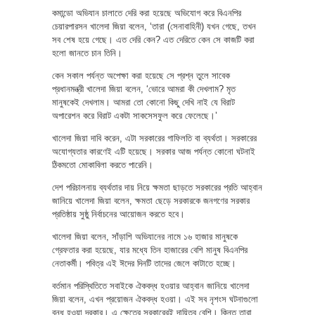
কমান্ডো অভিযান চালাতে দেরি করা হয়েছে অভিযোগ করে বিএনপির
চেয়ারপারসন খালেদা জিয়া বলেন, ‘তারা (সেনাবাহিনী) যখন গেছে, তখন
সব শেষ হয়ে গেছে। এত দেরি কেন? এত দেরিতে কেন সে কাজটি করা
হলো জানতে চান তিনি।
কেন সকাল পর্যন্ত অপেক্ষা করা হয়েছে সে প্রশ্ন তুলে সাবেক
প্রধানমন্ত্রী খালেদা জিয়া বলেন, ‘ভোরে আমরা কী দেখলাম? মৃত
মানুষকেই দেখলাম। আমরা তো কোনো কিছু দেখি নাই যে বিরাট
অপারেশন করে বিরাট একটা সাকসেসফুল করে ফেলেছে।’
খালেদা জিয়া দাবি করেন, এটা সরকারের গাফিলতি বা ব্যর্থতা। সরকারের
অযোগ্যতার কারণেই এটি হয়েছে। সরকার আজ পর্যন্ত কোনো ঘটনাই
ঠিকমতো মোকাবিলা করতে পারেনি।
দেশ পরিচালনায় ব্যর্থতার দায় নিয়ে ক্ষমতা ছাড়তে সরকারের প্রতি আহ্বান
জানিয়ে খালেদা জিয়া বলেন, ক্ষমতা ছেড়ে সরকারকে জনগণের সরকার
প্রতিষ্ঠায় সুষ্ঠু নির্বাচনের আয়োজন করতে হবে।
খালেদা জিয়া বলেন, সাঁড়াশি অভিযানের নামে ১৬ হাজার মানুষকে
গ্রেফতার করা হয়েছে, যার মধ্যে তিন হাজারের বেশি মানুষ বিএনপির
নেতাকর্মী। পবিত্র এই ঈদের দিনটি তাদের জেলে কাটাতে হচ্ছে।
বর্তমান পরিস্থিতিতে সবাইকে ঐকবদ্ধ হওয়ার আহ্বান জানিয়ে খালেদা
জিয়া বলেন, এখন প্রয়োজন ঐকবদ্ধ হওয়া। এই সব নৃশংস ঘটনাগুলো
বন্ধ হওয়া দরকার। এ ক্ষেত্রে সরকারেরই দায়িত্ব বেশি। কিন্তু তারা