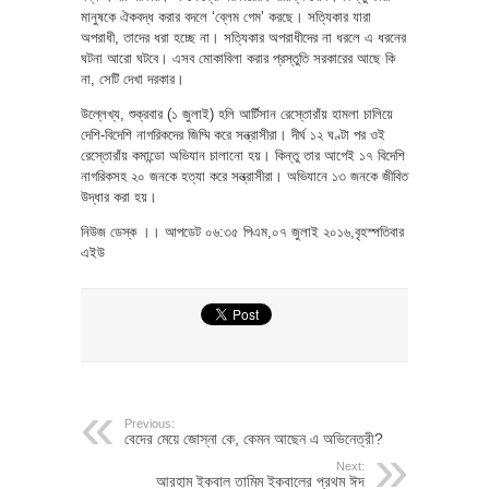
মানুষকে ঐকবদ্ধ করার বদলে ‘ব্লেম গেম’ করছে। সত্যিকার যারা
অপরাধী, তাদের ধরা হচ্ছে না। সত্যিকার অপরাধীদের না ধরলে এ ধরনের
ঘটনা আরো ঘটবে। এসব মোকাবিলা করার প্রস্তুতি সরকারের আছে কি
না, সেটি দেখা দরকার।
উল্লেখ্য, শুক্রবার (১ জুলাই) হলি আর্টিসান রেস্তোরাঁয় হামলা চালিয়ে
দেশি-বিদেশি নাগরিকদের জিম্মি করে সন্ত্রাসীরা। দীর্ঘ ১২ ঘণ্টা পর ওই
রেস্তোরাঁয় কমান্ডো অভিযান চালানো হয়। কিন্তু তার আগেই ১৭ বিদেশি
নাগরিকসহ ২০ জনকে হত্যা করে সন্ত্রাসীরা। অভিযানে ১৩ জনকে জীবিত
উদ্ধার করা হয়।
নিউজ ডেস্ক ।। আপডেট ০৬:৩৫ পিএম,০৭ জুলাই ২০১৬,বৃহস্পতিবার
এইউ
Previous:
বেদের মেয়ে জোস্না কে, কেমন আছেন এ অভিনেত্রী?
Next:
আরহাম ইকবাল তামিম ইকবালের প্রথম ঈদ