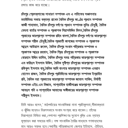
রক্ষায় কাজ করে যাচ্ছে।
চাঁদপুর প্রেসক্লাবের সাধারণ সম্পাদক এম এ লতিফের সঞ্চালনায়
মতবিনিময় সভায় বক্তব্য রাখেন দৈনিক চাঁদপুর কণ্ঠের প্রধান সম্পাদক
কাজী শাহাদাত, দৈনিক চাঁদপুর দর্পণের প্রধান সম্পাদক মুনির চৌধুরী, দৈনিক
মেঘনা বার্তার সম্পাদক ও প্রকাশক গিয়াসউদ্দিন মিলন,দৈনিক চাঁদপুর
প্রবাহের ভারপ্রাপ্ত সম্পাদক রহিম বাদশা,দৈনিক চাঁদপুর দর্পণের ভারপ্রাপ্ত
সম্পাদক শরীফ চৌধুরী,দৈনিক প্রভাতী কাগজের সম্পাদক ও প্রকাশক
আব্দুল আউয়াল রুবেল, দৈনিক চাঁদপুর সংবাদ পত্রিকার সম্পাদক ও
প্রকাশক আব্দুর রহমান, দৈনিক প্রিয় চাঁদপুরের সম্পাদক ও প্রকাশক
বোরহান উদ্দিন ডালিম, দৈনিক চাঁদপুর সময় পত্রিকার ভারপ্রাপ্ত সম্পাদক
এম ফরিদুল ইসলাম উকিল, দৈনিক সুদীপ্ত চাঁদপুরের ভারপ্রাপ্ত সম্পাদক
রফিকুল ইসলাম বাবু,দৈনিক আদি বাংলার ভারপ্রাপ্ত সম্পাদক এমরান
হোসেন রাজন, দৈনিক চাঁদপুর প্রতিদিনের ভারপ্রাপ্ত সম্পাদক ইব্রাহিম
রনি, দৈনিক নয়া প্রভাতের ভারপ্রাপ্ত সম্পাদক জামাল সাকিব, নির্বাহী
সম্পাদক এইচ.এম নিজাম, সাপ্তাহিক হাজীগঞ্জের ভারপ্রাপ্ত সম্পাদক
আবদুল গনি ও সাপ্তাহিক আমাদের অঙ্গীকারের ভারপ্রাপ্ত সম্পাদক
শরীফুল ইসলাম।
তিনি আরও বলেন,‘ মাঠপর্যায়ের সাংবাদিকরা নানা প্রতিকূলতা,সীমাবদ্ধতা
ও ঝুঁকির মধ্যেও নিরলসভাবে সংবাদ সংগ্রহ করে থাকেন। তাঁদের
নিরাপত্তা নিশ্চিত করা,পেশাগত প্রশিক্ষণের সুযোগ বৃদ্ধি এবং ন্যায্য
মূল্যায়ন করা সময়ের দাবি। দক্ষ সাংবাদিক তৈরির মাধ্যমে গণমাধ্যমের
মান আরও সমৃদ্ধ হবে।স্থানীয় পত্রিকাগুলো জেলার ইতিহাস, ঐতিহ্য,