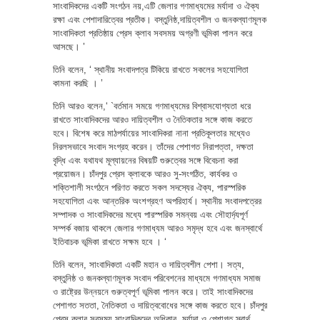
সাংবাদিকদের একটি সংগঠন নয়,এটি জেলার গণমাধ্যমের মর্যাদা ও ঐক্য
রক্ষা এবং পেশাদারিত্বের প্রতীক। বস্তুনিষ্ঠ,দায়িত্বশীল ও জনকল্যাণমূলক
সাংবাদিকতা প্রতিষ্ঠায় প্রেস ক্লাব সবসময় অগ্রণী ভূমিকা পালন করে
আসছে। ’
তিনি বলেন, ‘ স্থানীয় সংবাদপত্র টিকিয়ে রাখতে সকলের সহযোগিতা
কামনা করছি । ’
তিনি আরও বলেন,‘ `বর্তমান সময়ে গণমাধ্যমের বিশ্বাসযোগ্যতা ধরে
রাখতে সাংবাদিকদের আরও দায়িত্বশীল ও নৈতিকতার সঙ্গে কাজ করতে
হবে। বিশেষ করে মাঠপর্যায়ের সাংবাদিকরা নানা প্রতিকূলতার মধ্যেও
নিরলসভাবে সংবাদ সংগ্রহ করেন। তাঁদের পেশাগত নিরাপত্তা, দক্ষতা
বৃদ্ধি এবং যথাযথ মূল্যায়নের বিষয়টি গুরুত্বের সঙ্গে বিবেচনা করা
প্রয়োজন। চাঁদপুর প্রেস ক্লাবকে আরও সু-সংগঠিত, কার্যকর ও
শক্তিশালী সংগঠনে পরিণত করতে সকল সদস্যের ঐক্য, পারস্পরিক
সহযোগিতা এবং আন্তরিক অংশগ্রহণ অপরিহার্য। স্থানীয় সংবাদপত্রের
সম্পাদক ও সাংবাদিকদের মধ্যে পারস্পরিক সমন্বয় এবং সৌহার্দ্যপূর্ণ
সম্পর্ক বজায় থাকলে জেলার গণমাধ্যম আরও সমৃদ্ধ হবে এবং জনস্বার্থে
ইতিবাচক ভূমিকা রাখতে সক্ষম হবে । ‘
তিনি বলেন, সাংবাদিকতা একটি মহান ও দায়িত্বশীল পেশা। সত্য,
বস্তুনিষ্ঠ ও জনকল্যাণমূলক সংবাদ পরিবেশনের মাধ্যমে গণমাধ্যম সমাজ
ও রাষ্ট্রের উন্নয়নে গুরুত্বপূর্ণ ভূমিকা পালন করে। তাই সাংবাদিকদের
পেশাগত সততা, নৈতিকতা ও দায়িত্ববোধের সঙ্গে কাজ করতে হবে। চাঁদপুর
প্রেস ক্লাব সবসময় সাংবাদিকদের অধিকার, মর্যাদা ও পেশাগত স্বার্থ