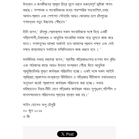
উন্নয়ন ও জনজীবনের প্রকৃত চিত্র তুলে ধরতে গুরুত্বপূর্ণ ভূমিকা পালন
করছে। সম্পাদক ও সাংবাদিকদের মধ্যে পারস্পরিক সহযোগিতা,তথ্য
আদান-প্রদান এবং পেশাগত সৌহার্দ্য আরও জোরদার হলে চাঁদপুরের
গণমাধ্যম নতুন উচ্চতায় পৌঁছাবে ‘
তিনি বলেন,‘ চাঁদপুর প্রেসক্লাব সকল সাংবাদিককে সঙ্গে নিয়ে একটি
শক্তিশালী,ঐক্যবদ্ধ ও আধুনিক সাংবাদিক সমাজ গড়ে তুলতে কাজ করে
যাবে। গণমানুষের আস্থা অর্জনই হবে আমাদের প্রধান লক্ষ্য এবং সেই
লক্ষ্য বাস্তবায়নে সবাইকে সম্মিলিতভাবে কাজ করতে হবে । ‘
মতবিনিময় সভায় বক্তারা বলেন,‘ স্থানীয় পত্রিকাগুলোর গুণগত মান বৃদ্ধি
এবং পাঠকদের কাছে আরও উন্নত সংস্করণ পৌঁছে দিতে আধুনিক
প্রযুক্তিনির্ভর মুদ্রণ কার্যক্রম পরিচালিত হচ্ছে। একই সঙ্গে সকল আইনি
প্রক্রিয়া,প্রকাশনা-সংক্রান্ত বিধিবিধান ও পত্রিকার নীতিমালা যথাযথভাবে
অনুসরণ করেই প্রকাশনা কার্যক্রম পরিচালনা করা হচ্ছে। সভায়
ভবিষ্যতেও নিয়ম-নীতি মেনে পত্রিকার কার্যক্রম আরও সুশৃঙ্খল,গতিশীল ও
মানসম্মতভাবে পরিচালনার প্রত্যয় ব্যক্ত করা হয়।’
সাইদ হোসেন অপু চৌধুরী
৩০ জুন ২০২৬
এ জি