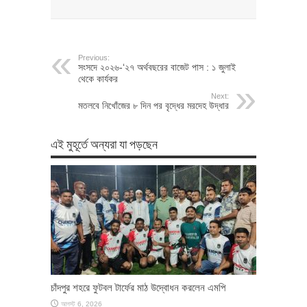
Previous:
সংসদে ২০২৬-‘২৭ অর্থবছরের বাজেট পাস : ১ জুলাই
থেকে কার্যকর
Next:
মতলবে নিখোঁজের ৮ দিন পর বৃদ্ধের মরদেহ উদ্ধার
এই মুহূর্তে অন্যরা যা পড়ছেন
চাঁদপুর শহরে ফুটবল টার্ফের মাঠ উদ্বোধন করলেন এমপি
আগস্ট 6, 2026