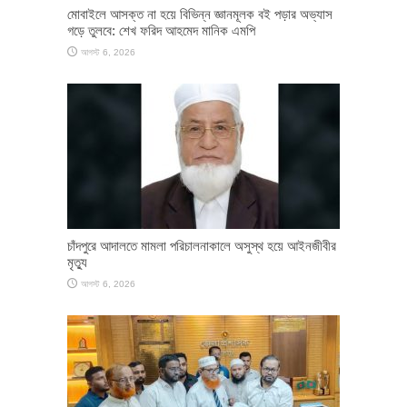
মোবাইলে আসক্ত না হয়ে বিভিন্ন জ্ঞানমূলক বই পড়ার অভ্যাস
গড়ে তুলবে: শেখ ফরিদ আহমেদ মানিক এমপি
আগস্ট 6, 2026
চাঁদপুরে আদালতে মামলা পরিচালনাকালে অসুস্থ হয়ে আইনজীবীর
মৃত্যু
আগস্ট 6, 2026