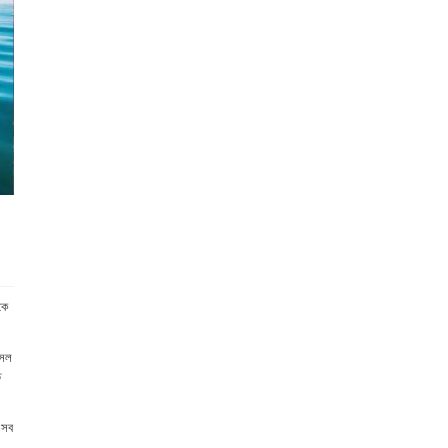
কে
োসল
ে
 সব