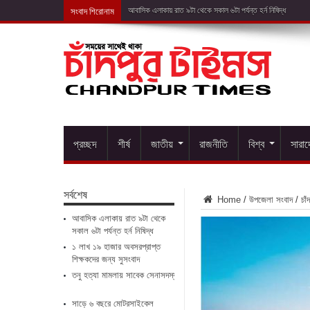
সংবাদ শিরোনাম
১ লাখ ১৯
প্রচ্ছদ
শীর্ষ
জাতীয়
রাজনীতি
বিশ্ব
সারা
সর্বশেষ
Home
/
উপজেলা সংবাদ
/
চাঁ
আবাসিক এলাকায় রাত ৯টা থেকে
সকাল ৬টা পর্যন্ত হর্ন নিষিদ্ধ
১ লাখ ১৯ হাজার অবসরপ্রাপ্ত
শিক্ষকদের জন্য সুসংবাদ
তনু হত্যা মামলায় সাবেক সেনাসদস্য ফের গ্রেপ্তার
সাড়ে ৬ বছরে মোটরসাইকেল