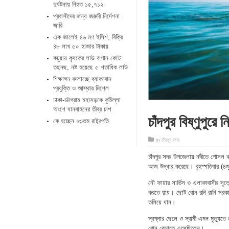
দুর্ঘটনায় নিহত ১৫,৭১২
প্রবাসীদের জন্য জরুরি নির্দেশনা
জারি
এক জালেই ৪৬ মণ ইলিশ, বিক্রি
৪৮ লাখ ৫০ হাজার টাকায়
কচুয়ায় কৃষকের লাউ বাগান কেটে
তছনছ, নষ্ট হয়েছে ৫ শতাধিক লাউ
শিক্ষাঙ্গন বদলাচ্ছে ব্যাকবোন
প্রযুক্তি ও আস্থার মিশেল
ঢাকা-চট্টগ্রাম মহাসড়কে কুমিল্লা
অংশে যানবাহনের তীব্র চাপ
চাঁদপুর বিষ্ণুপুর
কে হচ্ছেন ২৩তম রাষ্ট্রপতি
in
চাঁদপুর সদর
চাঁদপুর সদর উপজেলায় নদীতে গোসল 
আজ উদ্ধার করেছে। বৃহস্পতিবার (৪জু
নৌ ফায়ার সার্ভিস ও এলাকাবাসীর সূত
করতে য়ায়। ছোট বোন রনি রানি সরকার
তলিয়ে যান।
স্বপ্নার ছেলে ও স্বামী এমন মৃত্যু
বোন বেড়াতে এসেছিলেন।