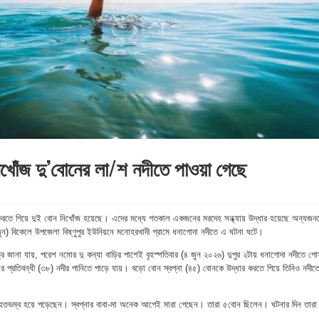
ে নিখোঁজ দু’বোনের লা/শ নদীতে পাওয়া গেছে
করতে গিয়ে দুই বোন নিখোঁজ হয়েছে। এদের মধ্যে গতকাল একজনের মরদেহ সন্ধ্যায় উদ্ধার হয়েছে অন্যজন
ন) বিকেলে উপজেলা বিষ্ণুপুর ইউনিয়নে মনোহরখাদী গ্রামে ধনাগোদা নদীতে এ ঘটনা ঘটে।
্রে জানা যায়, পরেশ নমোর দু কন্যা বাড়ির পাশেই বৃহস্পতিবার (৪ জুন ২০২৬) দুপুর ২টায় ধনাগোদা নদীতে গ
 প্রতিবন্ধী (৩৮) নদীর পানিতে পাড়ে যায়। বড়ো বোন স্বপ্না (৪৫) বোনকে উদ্ধার করতে গিয়ে তিনিও নদীত
তে হতভম্ব হয়ে পড়েছেন। স্বপ্নার বাবা-মা অনেক আগেই মারা গেছেন। তারা ৫বোন ছিলেন। ঘটনার দিন তারা