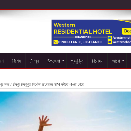
দেশ
বিশেষ
চাঁদপুর
উপজেলা
প্রযুক্তি
বিনোদন
আরো
দপুর সদর
/
চাঁদপুর বিষ্ণুপুরে নিখোঁজ দু’বোনের লা/শ নদীতে পাওয়া গেছে