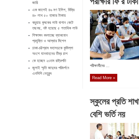
পরীক্ষার ফি’র টা
জারি
এক জালেই ৪৬ মণ ইলিশ, বিক্রি
৪৮ লাখ ৫০ হাজার টাকায়
কচুয়ায় কৃষকের লাউ বাগান কেটে
তছনছ, নষ্ট হয়েছে ৫ শতাধিক লাউ
শিক্ষাঙ্গন বদলাচ্ছে ব্যাকবোন
প্রযুক্তি ও আস্থার মিশেল
ঢাকা-চট্টগ্রাম মহাসড়কে কুমিল্লা
অংশে যানবাহনের তীব্র চাপ
কে হচ্ছেন ২৩তম রাষ্ট্রপতি
পরীক্ষার্থীদের ...
জুলাই স্মৃতি জাদুঘর পরিদর্শনে
এনসিপি নেতৃবৃন্দ
Read More »
স্কুলের প্রতি শা
বেশি ভর্তি নয়