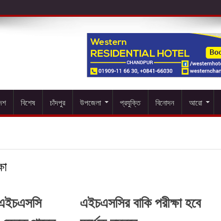
দেশ
বিশেষ
চাঁদপুর
উপজেলা
প্রযুক্তি
বিনোদন
আরো
্ষা
িল এইচএসসি
এইচএসসির বাকি পরীক্ষা হবে