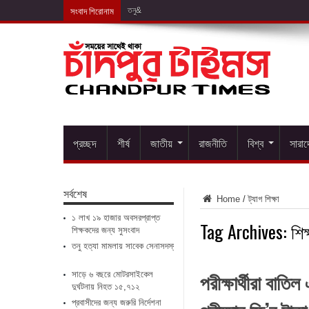
সংবাদ শিরোনাম
তনু হত্যা মামলায়&
প্রচ্ছদ
শীর্ষ
জাতীয়
রাজনীতি
বিশ্ব
সারা
সর্বশেষ
Home
/
ট্যাগ
শিক্ষা
১ লাখ ১৯ হাজার অবসরপ্রাপ্ত
Tag Archives:
শিক
শিক্ষকদের জন্য সুসংবাদ
তনু হত্যা মামলায় সাবেক সেনাসদস্য ফের গ্রেপ্তার
পরীক্ষার্থীরা বাত
সাড়ে ৬ বছরে মোটরসাইকেল
দুর্ঘটনায় নিহত ১৫,৭১২
প্রবাসীদের জন্য জরুরি নির্দেশনা