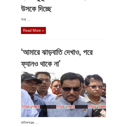
উসকে দিচ্ছে
সারা ...
Read More »
‘আমারে ঝাড়বাতি দেখাও, পরে
ফ্যানও থাকে না’
মানিকগঞ্জের ...