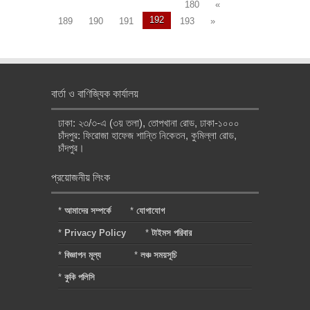
180
«
192
189
190
191
193
»
বার্তা ও বাণিজ্যিক কার্যালয়
ঢাকা: ২৩/৩-এ (৩য় তলা), তোপখানা রোড, ঢাকা-১০০০
চাঁদপুর: ফিরোজা হাফেজ শান্তি নিকেতন, কুমিল্লা রোড,
চাঁদপুর।
প্রয়োজনীয় লিংক
*
আমাদের সম্পর্কে
*
যোগাযোগ
*
Privacy Policy
*
টাইমস পরিবার
*
বিজ্ঞাপন মূল্য
*
লঞ্চ সময়সূচি
*
কুকি পলিসি