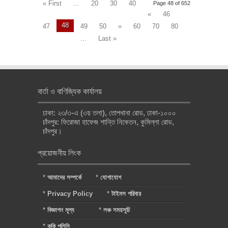
« First
...
20
30
40
Page 48 of 652
«
46
48
47
49
50
»
60
70
80
...
Last »
বার্তা ও বাণিজ্যিক কার্যালয়
ঢাকা: ২৩/৩-এ (৩য় তলা), তোপখানা রোড, ঢাকা-১০০০
চাঁদপুর: ফিরোজা হাফেজ শান্তি নিকেতন, কুমিল্লা রোড,
চাঁদপুর।
প্রয়োজনীয় লিংক
*
আমাদের সম্পর্কে
*
যোগাযোগ
*
Privacy Policy
*
টাইমস পরিবার
*
বিজ্ঞাপন মূল্য
*
লঞ্চ সময়সূচি
*
কুকি পলিসি