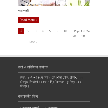
প্রধানমন্ত্রী ...
Read More »
1
2
3
4
5
»
10
Page 1 of 652
20
30
...
Last »
বার্তা ও বাণিজ্যিক কার্যালয়
ঢাকা: ২৩/৩-এ (৩য় তলা), তোপখানা রোড, ঢাকা-১০০০
চাঁদপুর: ফিরোজা হাফেজ শান্তি নিকেতন, কুমিল্লা রোড,
চাঁদপুর।
প্রয়োজনীয় লিংক
*
আমাদের সম্পর্কে
*
যোগাযোগ