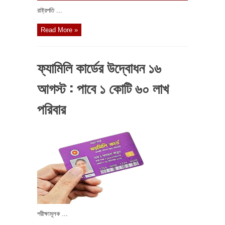
রাষ্ট্রপতি ...
Read More »
ফ্যামিলি কার্ডের উদ্বোধন ১৬
আগস্ট : পাবে ১ কোটি ৬০ লাখ
পরিবার
পরীক্ষামূলক ...