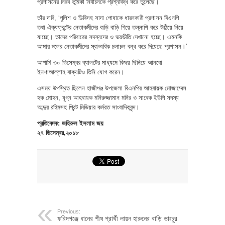
প্রশাসনের নিরব ভূমিকা নির্বাচনকে প্রশ্নবিদ্ধ করে তুলেছে।
তাঁর দাবি, ‘পুলিশ ও ডিবিসহ সাদা পোষাকে ধারনকারী প্রশাসন বিএনপি
তথা ঐক্যফ্রন্টের নেতাকর্মীদের বাড়ি বাড়ি গিয়ে তল্লাশি করে উঠিয়ে নিয়ে
যাচ্ছে। তাদের পরিবারের সদস্যদের ও ভয়ভীতি দেখানো হচ্ছে। এমনকি
আমার দলের নেতাকর্মীদের স্বাভাবিক চলাচল বন্ধ করে দিয়েছে প্রশাসন।’
আগামি ৩০ ডিসেম্বর ব্যালটের মাধ্যমে বিজয় ছিনিয়ে আনবো
ইনশাআল্লাহ বাক্যটিও তিনি যোগ করেন।
এসময় উপস্থিত ছিলেন হাজীগঞ্জ উপজেলা বিএনপির আহবায়ক মোজাম্মেল
হক মোহন, যুগ্ন আহবায়ক মনিরুজ্জামান মনির ও সাবেক ইউপি সদস্য
আব্দুর রহিমসহ প্রিন্ট মিডিয়ার কর্মরত সাংবাদিকবৃন্দ।
প্রতিবেদক: জহিরুল ইসলাম জয়
২৭ ডিসেম্বর,২০১৮
Previous:
ফরিদগঞ্জে ধানের শীষ প্রার্থী লায়ন হারুনের বাড়ি ভাংচুর