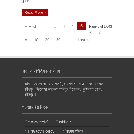
ফুটবল ...
Read More »
5
« First
...
«
3
4
Page 5 of 1,003
6
7
»
10
20
30
...
Last »
বার্তা ও বাণিজ্যিক কার্যালয়
ঢাকা: ২৩/৩-এ (৩য় তলা), তোপখানা রোড, ঢাকা-১০০০
চাঁদপুর: ফিরোজা হাফেজ শান্তি নিকেতন, কুমিল্লা রোড,
চাঁদপুর।
প্রয়োজনীয় লিংক
*
আমাদের সম্পর্কে
*
যোগাযোগ
*
Privacy Policy
*
টাইমস পরিবার