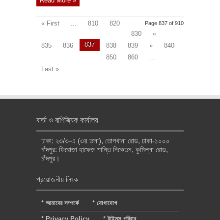
Read More »
« First
...
810
820
Page 837 of 910
830
«
837
835
836
838
839
»
840
850
860
...
Last »
বার্তা ও বাণিজ্যিক কার্যালয়
ঢাকা: ২৩/৩-এ (৩য় তলা), তোপখানা রোড, ঢাকা-১০০০
চাঁদপুর: ফিরোজা হাফেজ শান্তি নিকেতন, কুমিল্লা রোড,
চাঁদপুর।
প্রয়োজনীয় লিংক
*
আমাদের সম্পর্কে
*
যোগাযোগ
*
Privacy Policy
*
টাইমস পরিবার