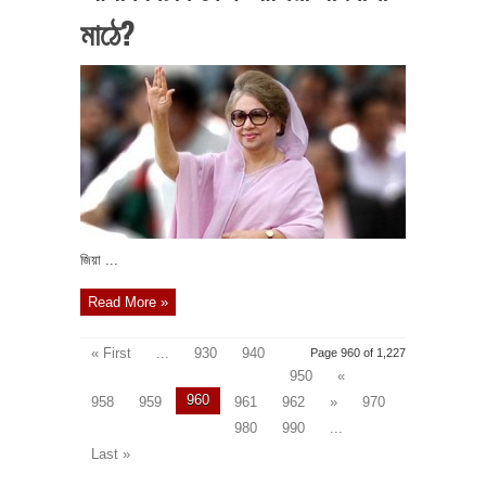
মাঠে?
জিয়া ...
Read More »
« First
...
930
940
Page 960 of 1,227
950
«
960
958
959
961
962
»
970
980
990
...
Last »