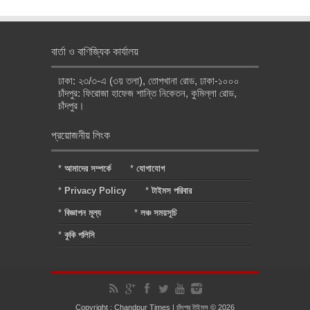
বার্তা ও বাণিজ্যিক কার্যালয়
ঢাকা: ২৩/৩-এ (৩য় তলা), তোপখানা রোড, ঢাকা-১০০০
চাঁদপুর: ফিরোজা হাফেজ শান্তি নিকেতন, কুমিল্লা রোড,
চাঁদপুর।
প্রয়োজনীয় লিংক
*
আমাদের সম্পর্কে
*
যোগাযোগ
*
Privacy Policy
*
টাইমস পরিবার
*
বিজ্ঞাপন মূল্য
*
লঞ্চ সময়সূচি
*
কুকি পলিসি
Copyright : Chandpur Times | চাঁদপুর টাইমস © 2026