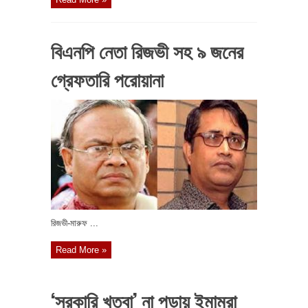
বিএনপি নেতা রিজভী সহ ৯ জনের
গ্রেফতারি পরোয়ানা
রিজভী-মারুফ ...
Read More »
‘সরকারি খুতবা’ না পড়ায় ইমামরা