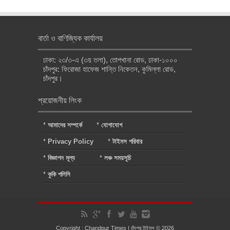
বার্তা ও বাণিজ্যিক কার্যালয়
ঢাকা: ২৩/৩-এ (৩য় তলা), তোপখানা রোড, ঢাকা-১০০০
চাঁদপুর: ফিরোজা হাফেজ শান্তি নিকেতন, কুমিল্লা রোড,
চাঁদপুর।
প্রয়োজনীয় লিংক
*
আমাদের সম্পর্কে
*
যোগাযোগ
*
Privacy Policy
*
টাইমস পরিবার
*
বিজ্ঞাপন মূল্য
*
লঞ্চ সময়সূচি
*
কুকি পলিসি
Copyright : Chandpur Times | চাঁদপুর টাইমস © 2026