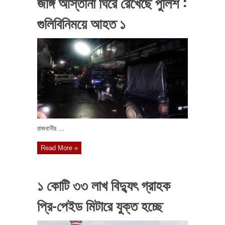
জঙ্গি আস্তানা ঘিরে রেখেছে পুলিশ :
গুলিবিনিময়ে আহত ১
রাজধানীর ...
Read More »
১ কোটি ৩৩ লাখ বিদ্যুৎ গ্রাহক
প্রি-পেইড মিটারে যুক্ত হচ্ছে