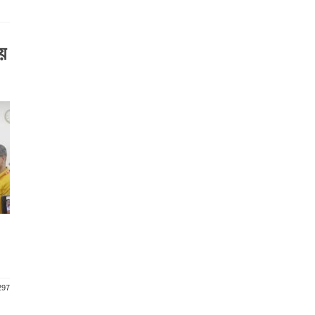
য়
297