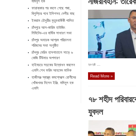
নজিরবিহীন: তারে
মমিনুল হক
ফারাক্কার পর বদলে গেছে পদ্মা,
বিলুপ্তির পথে ইলিশসহ দেশীয় মাছ
ইকরাম চৌধুরীর মৃত্যুবার্ষিকী পালিত
চাঁদপুরে আল-কারিম হাউজিং
লিমিটেড-এর বার্ষিক সাধারণ সভা
চাঁদপুর অযাচক আশ্রম পরিচালনা
পরিষদের সভা অনুষ্ঠিত
চাঁদপুর মেরিন হাসপাতালে সাড়ে ৬
কেজি টিউমার অপসারণ
২০২৪ ...
হাইমচরে সড়কের উদ্বোধন করলেন
এমপি শেখ ফরিদ আহমেদ মানিক
Read More »
হাজীগঞ্জ স্বাস্থ্য কমপ্লেক্সে রোগীদের
খোঁজখবর নিলেন ইঞ্জি. মমিনুল হক
এমপি
৭৮ শহীদ পরিবারকে
যুবদল