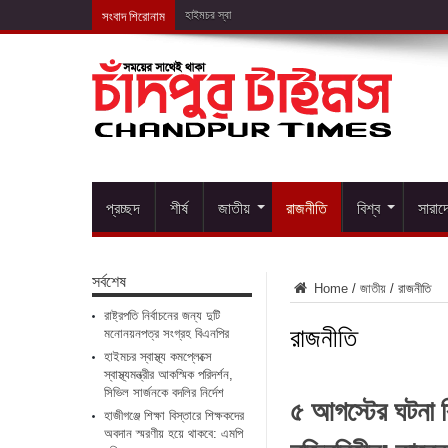
সংবাদ শিরোনাম
হাইমচর স্বাস্থ্য কমপ্লেক্সে স্বাস্
প্রচ্ছদ
শীর্ষ
জাতীয়
রাজনীতি
বিশ্ব
সারাদ
সর্বশেষ
Home
/
জাতীয়
/
রাজনীতি
রাষ্ট্রপতি নির্বাচনের জন্য দুটি
রাজনীতি
মনোনয়নপত্র সংগ্রহ বিএনপির
হাইমচর স্বাস্থ্য কমপ্লেক্সে
স্বাস্থ্যমন্ত্রীর আকস্মিক পরিদর্শন,
সিভিল সার্জনকে বদলির নির্দেশ
৫ আগস্টের ঘটনা ব
হাজীগঞ্জে শিক্ষা বিস্তারে শিক্ষকদের
অবদান স্মরণীয় হয়ে থাকবে: এমপি