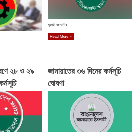
জুলাই-আগস্টের ...
Read More »
মরণে ২৮ ও ২৯
জামায়াতের ৩৬ দিনের কর্মসূচি
র্মসূচি
ঘোষণা