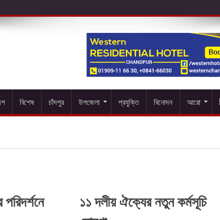
েশ
বিশেষ
চাঁদপুর
উপজেলা
প্রযুক্তি
বিনোদন
আরো
র পরিদর্শনে
১১ দলীয় ঐক্যের নতুন কর্মসূচি