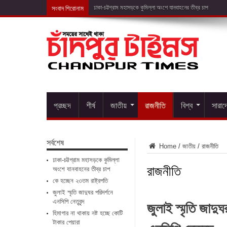
সংবাদ শিরোনাম
কে হচ্ছেন ২৩তম
প্রচ্ছদ
শীর্ষ
জাতীয়
রাজনীতি
বিশ্ব
সারাদ
সর্বশেষ
Home
/
জাতীয়
/
রাজনীতি
ঢাকা-চট্টগ্রাম মহাসড়কে কুমিল্লা
রাজনীতি
অংশে যানবাহনের তীব্র চাপ
কে হচ্ছেন ২৩তম রাষ্ট্রপতি
জুলাই স্মৃতি জাদুঘর পরিদর্শনে
জুলাই স্মৃতি জাদুঘ
এনসিপি নেতৃবৃন্দ
হিমাগার না থাকায় নষ্ট হচ্ছে কোটি
টাকার পেয়ারা