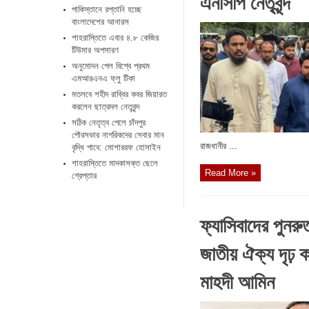
এনসিপি নেতৃবৃন্দ
পাকিস্তানে রপ্তানি হচ্ছে
বাংলাদেশের আনারস
শাহরাস্তিতে এবার ৪.৮ কেজির
টিউমার অপসারণ
অনুমোদন পেল বিশ্বে প্রথম
এমআরএনএ ফ্লু টিকা
মতলবে শহীদ রাব্বির কবর জিয়ারত
করলেন ছাত্রদল নেতৃবৃন্দ
সঠিক নেতৃত্ব পেলে চাঁদপুর
পৌরসভার নাগরিকদের সেবার মান
রাজধানীর ...
বৃদ্ধি পাবে: মোশাররফ হোসাইন
শাহরাস্তিতে মাদকাসক্ত ছেলে
Read More »
গ্রেপ্তার
ফ্যাসিবাদের পুনরু
জাতীয় ঐক্য দৃঢ় 
মাহদী আমিন