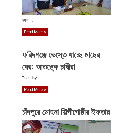
স্টাফ ...
Read More »
ফরিদগঞ্জে ভেস্তে যাচ্ছে মাছের
ঘের: আতঙ্কে চাষীরা
‎Tuesday, ...
Read More »
চাঁদপুরে মোহনা শিল্পীগোষ্ঠীর ইফতার