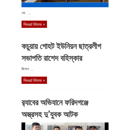
মো. ...
Read More »
কচুয়ায় গোহট ইউনিয়ন ছাত্রলীগ
সভাপতি রাশেদ বহিস্কার
জিসান ...
Read More »
র‌্যাবের অভিযানে ফরিদগঞ্জে
অস্ত্রসহ দু’যুবক আটক