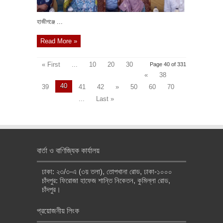
হাজীগঞ্জে ...
Read More »
« First
...
10
20
30
Page 40 of 331
«
38
40
39
41
42
»
50
60
70
...
Last »
বার্তা ও বাণিজ্যিক কার্যালয়
ঢাকা: ২৩/৩-এ (৩য় তলা), তোপখানা রোড, ঢাকা-১০০০
চাঁদপুর: ফিরোজা হাফেজ শান্তি নিকেতন, কুমিল্লা রোড,
চাঁদপুর।
প্রয়োজনীয় লিংক