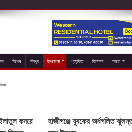
দেশ
বিশেষ
চাঁদপুর
উপজেলা
প্রযুক্তি
বিনোদন
আরো
ীগঞ্জ
াইলাতুল কদরে
হাজীগঞ্জে যুবকের অর্ধগলিত ঝুলন্