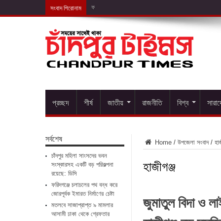
সংবাদ শিরোনাম
ফরিদগঞ্জে চলাচলের পথ বন্ধ
প্রচ্ছদ
শীর্ষ
জাতীয়
রাজনীতি
বিশ্ব
সারা
সর্বশেষ
Home
/
উপজেলা সংবাদ
/
হাজ
চাঁদপুর মহিলা সাংসদের ভবন
হাজীগঞ্জ
সংস্কারসহ একটি বড় পরিকল্পনা
রয়েছে: ডিসি
ফরিদগঞ্জে চলাচলের পথ বন্ধ করে
জোরপূর্বক ইমারত নির্মাণের চেষ্টা
জুমাতুল বিদা ও ল
মতলবে সাজাপ্রাপ্ত ৯ মামলার
আসামী ঢাকা থেকে গ্রেফতার