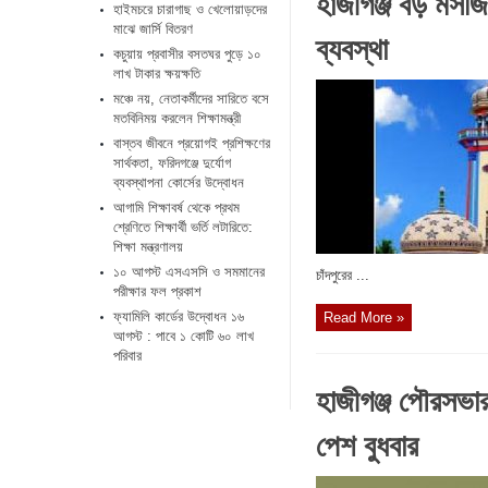
হাজীগঞ্জ বড় মসজি
হাইমচরে চারাগাছ ও খেলোয়াড়দের
মাঝে জার্সি বিতরণ
ব্যবস্থা
কচুয়ায় প্রবাসীর বসতঘর পুড়ে ১০
লাখ টাকার ক্ষয়ক্ষতি
মঞ্চে নয়, নেতাকর্মীদের সারিতে বসে
মতবিনিময় করলেন শিক্ষামন্ত্রী
​বাস্তব জীবনে প্রয়োগই প্রশিক্ষণের
সার্থকতা, ফরিদগঞ্জে দুর্যোগ
ব্যবস্থাপনা কোর্সের উদ্বোধন
আগামি শিক্ষাবর্ষ থেকে প্রথম
শ্রেণিতে শিক্ষার্থী ভর্তি লটারিতে:
শিক্ষা মন্ত্রণালয়
১০ আগস্ট এসএসসি ও সমমানের
চাঁদপুরের ...
পরীক্ষার ফল প্রকাশ
ফ্যামিলি কার্ডের উদ্বোধন ১৬
Read More »
আগস্ট : পাবে ১ কোটি ৬০ লাখ
পরিবার
হাজীগঞ্জ পৌরসভার
পেশ বুধবার