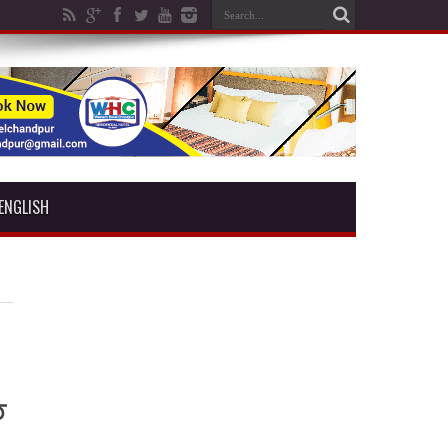
ENGLISH
ত